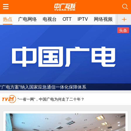
推荐
推荐
推荐
推荐
推荐
推荐
推荐
推荐
推荐
推荐
推荐
推荐
推荐
推荐
推荐
推荐
推荐
推荐
推荐
推荐
热点
广电网络
电视台
OTT
IPTV
网络视频
媒体
头条
广电总局对互联网电视自动续费专项治理
中国广电：编制一体化电视技术标准白皮书
AI赋能微短剧产业“沪8条”发布
一电视频道开播
“广电方案”纳入国家应急通信一体化保障体系
“纵深推进”系统性变革，广电媒体如何发力？
“一省一网”，中国广电为何走了二十年？
广电总局对互联网电视自动续费专项治理
中国广电：编制一体化电视技术标准白皮书