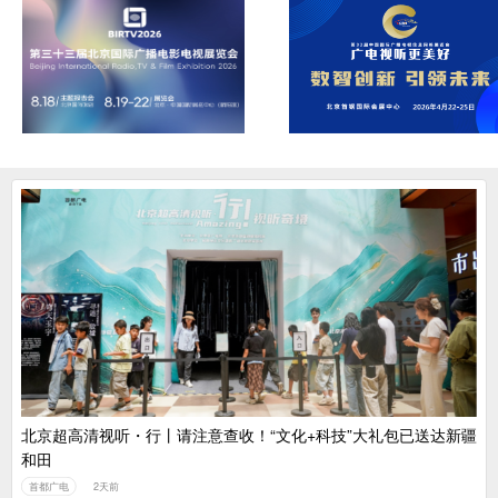
北京超高清视听・行丨请注意查收！“文化+科技”大礼包已送达新疆
和田
首都广电
2天前