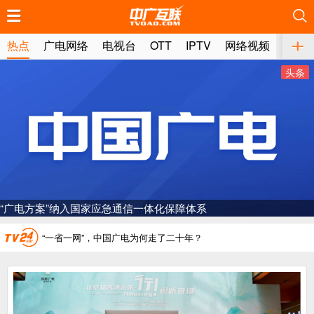
推荐
推荐
推荐
推荐
推荐
推荐
推荐
推荐
推荐
推荐
推荐
推荐
推荐
推荐
推荐
推荐
推荐
推荐
推荐
推荐
热点
广电网络
电视台
OTT
IPTV
网络视频
媒体
广电总局对互联网电视自动续费专项治理
头条
中国广电：编制一体化电视技术标准白皮书
AI赋能微短剧产业“沪8条”发布
一电视频道开播
“纵深推进”系统性变革，广电媒体如何发力？
“广电方案”纳入国家应急通信一体化保障体系
“一省一网”，中国广电为何走了二十年？
广电总局对互联网电视自动续费专项治理
中国广电：编制一体化电视技术标准白皮书