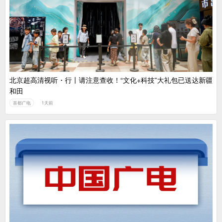
北京超高清视听・行丨请注意查收！“文化+科技”大礼包已送达新疆
和田
首都广电
1天前