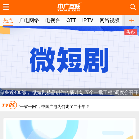
推荐
推荐
推荐
推荐
推荐
推荐
推荐
推荐
推荐
推荐
推荐
推荐
推荐
推荐
推荐
推荐
推荐
推荐
推荐
推荐
热点
广电网络
电视台
OTT
IPTV
网络视频
媒体
头条
广电总局对互联网电视自动续费专项治理
中国广电：编制一体化电视技术标准白皮书
AI赋能微短剧产业“沪8条”发布
一电视频道开播
储备近400部，“微短剧精品创作传播计划‘五个一批工程’”调度会召开
“纵深推进”系统性变革，广电媒体如何发力？
“一省一网”，中国广电为何走了二十年？
广电总局对互联网电视自动续费专项治理
中国广电：编制一体化电视技术标准白皮书