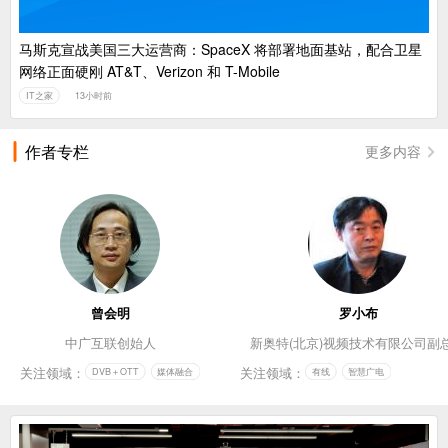
马斯克宣战美国三大运营商：SpaceX 将部署地面基站，配合卫星
网络正面硬刚 AT&T、Verizon 和 T-Mobile
IT之家
13小时前
作者专栏
更多内容
曾会明
罗小布
中广互联创始人
新奥特(北京)视频技术有限公司副
关注领域：
关注领域：
DVB＋OTT
媒体融合
有线
智慧广电