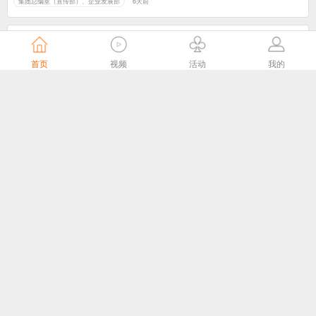
集团总编室（宣传部）、企业发展部
6天前
首页
视频
活动
我的
头雁领航，雁阵破局——这场培训，让南京61个广电站“满格”出征
江苏有线官微
6天前