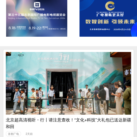
北京超高清视听・行丨请注意查收！“文化+科技”大礼包已送达新疆
和田
首都广电
2天前