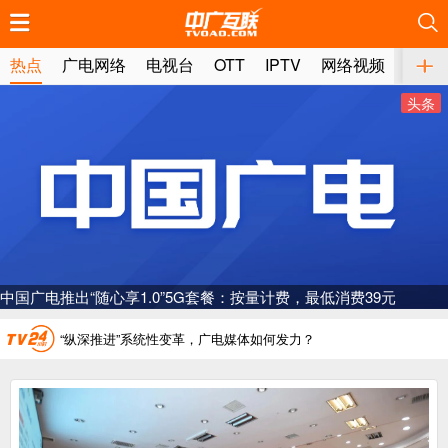
推荐
推荐
推荐
推荐
推荐
推荐
推荐
推荐
推荐
推荐
推荐
推荐
推荐
推荐
推荐
推荐
推荐
推荐
推荐
推荐
热点
广电网络
电视台
OTT
IPTV
网络视频
媒体
头条
广电总局对互联网电视自动续费专项治理
中国广电：编制一体化电视技术标准白皮书
AI赋能微短剧产业“沪8条”发布
“广电方案”纳入国家应急通信一体化保障体系
一电视频道开播
“纵深推进”系统性变革，广电媒体如何发力？
“一省一网”，中国广电为何走了二十年？
广电总局对互联网电视自动续费专项治理