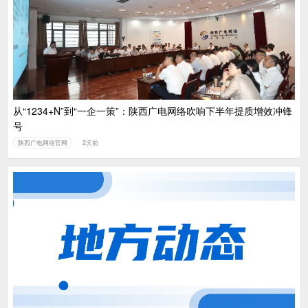
中国广电：编制一体化电视技术标准白皮书
从“1234+N”到“一企一策”：陕西广电网络吹响下半年提质增效冲锋
号
陕西广电网络官网
2天前