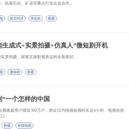
力，拓展石化、矿业等重点行业企业合作。
电
低空经济
宋起柱
新疆
能生成式+实景拍摄+仿真人”微短剧开机
貌实景拍摄，探索文旅影视表达的全新路径。
能
微短剧
新疆
到”一个怎样的中国
V在册家庭用户接近300万户，群众日均电视收视时长达4小时，电视依然
窗口。
新疆
有线电视