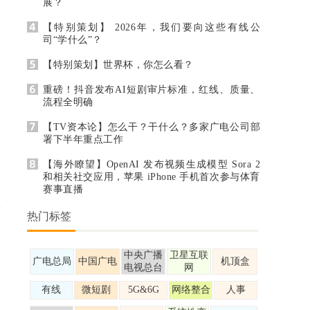
展？
【特别策划】 2026年，我们要向这些有线公
司“学什么”？
【特别策划】世界杯，你怎么看？
重磅！抖音发布AI短剧审片标准，红线、质量、
流程全明确
【TV资本论】怎么干？干什么？多家广电公司部
署下半年重点工作
【海外瞭望】OpenAI 发布视频生成模型 Sora 2
和相关社交应用，苹果 iPhone 手机首次参与体育
赛事直播
热门标签
中央广播
卫星互联
广电总局
中国广电
机顶盒
电视总台
网
有线
微短剧
5G&6G
网络整合
人事