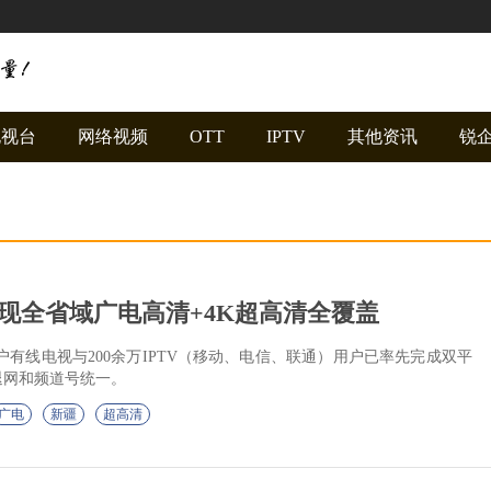
电视台
网络视频
OTT
IPTV
其他资讯
锐
现全省域广电高清+4K超高清全覆盖
.4万户有线电视与200余万IPTV（移动、电信、联通）用户已率先完成双平
退网和频道号统一。
广电
新疆
超高清