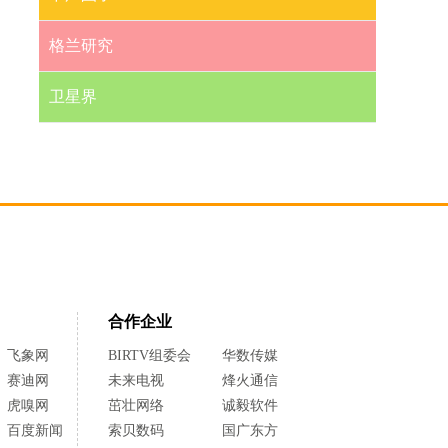
格兰研究
卫星界
合作企业
飞象网
BIRTV组委会
华数传媒
赛迪网
未来电视
烽火通信
虎嗅网
茁壮网络
诚毅软件
百度新闻
索贝数码
国广东方