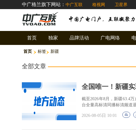
中广格兰旗下网站：
中广互联
格视网
卫星界
首页
独家
品牌活动
广电网络
首页
标签
新疆
全部文章
全国唯一！新疆实
截至2026年8月，新疆63
台全量高标清同播标清频道
4k
2026-08-05日 10:01