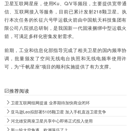
卫星互联网星座，使用Ku、Q/V等频段，主要提供宽带通
信、互联网接入等服务，目前已累计发射218颗卫星。执
行本次任务的长征六号甲运载火箭由中国航天科技集团有
限公司八院抓总研制，是我国新一代固液捆绑中型运载火
箭，可满足多样化密集发射需求。       
前期，工业和信息化部指导完成了相关卫星的国内频率协
调，批量颁发了空间无线电台执照和无线电频率使用许
可，为“千帆星座”项目的顺利实施提供了有力支撑。
推荐阅读
卫星互联网组网提速 业界期待加快商业闭环
亚马逊Leo拟部署5105颗卫星 加入手机直连卫星竞争
河北雄安两座卫星共享中心即将正式投入使用
新一轮太空角逐，欧洲落伍了？