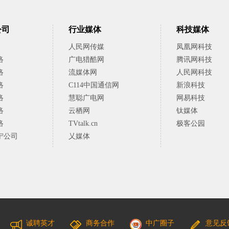
公司
行业媒体
科技媒体
人民网传媒
凤凰网科技
络
广电猎酷网
腾讯网科技
络
流媒体网
人民网科技
络
C114中国通信网
新浪科技
络
慧聪广电网
网易科技
络
云栖网
钛媒体
络
TVtalk.cn
极客公园
宁公司
乂媒体
诚聘英才
商务合作
中广圈子
意见反