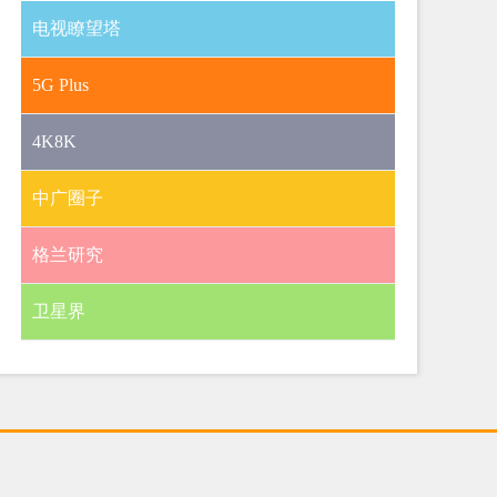
电视瞭望塔
5G Plus
4K8K
中广圈子
格兰研究
卫星界