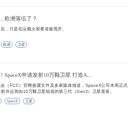
，欧洲落伍了？
落后，只是在运载火箭赛道被甩开。
欧洲
卫星
paceX申请发射10万颗卫星 打造A...
会（FCC）官网披露文件及多家媒体报道，SpaceX公司本周正式
发射并运营由10万颗卫星组成的第三代（Gen3）卫星星座。
SpaceX
卫星