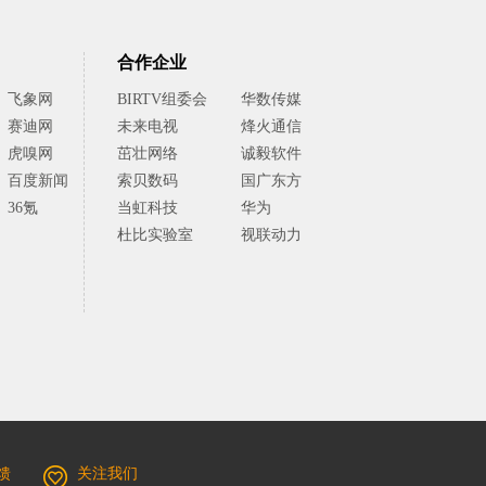
合作企业
飞象网
BIRTV组委会
华数传媒
赛迪网
未来电视
烽火通信
虎嗅网
茁壮网络
诚毅软件
百度新闻
索贝数码
国广东方
36氪
当虹科技
华为
杜比实验室
视联动力
馈
关注我们