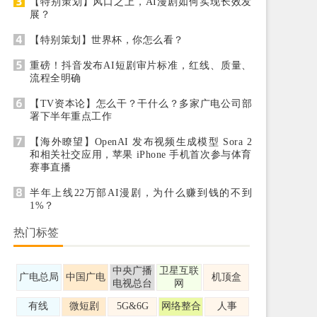
【特别策划】风口之上，AI漫剧如何实现长效发
展？
【特别策划】世界杯，你怎么看？
重磅！抖音发布AI短剧审片标准，红线、质量、
流程全明确
【TV资本论】怎么干？干什么？多家广电公司部
署下半年重点工作
【海外瞭望】OpenAI 发布视频生成模型 Sora 2
和相关社交应用，苹果 iPhone 手机首次参与体育
赛事直播
半年上线22万部AI漫剧，为什么赚到钱的不到
1%？
热门标签
中央广播
卫星互联
广电总局
中国广电
机顶盒
电视总台
网
有线
微短剧
5G&6G
网络整合
人事