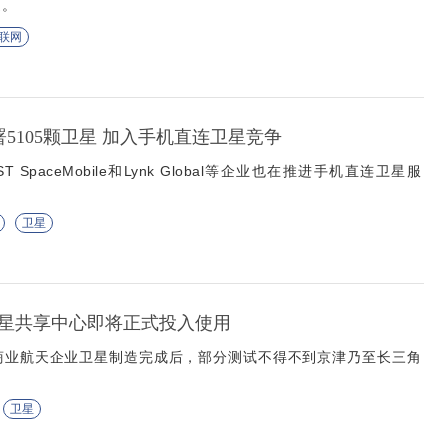
速。
联网
署5105颗卫星 加入手机直连卫星竞争
ST SpaceMobile和Lynk Global等企业也在推进手机直连卫星服
卫星
星共享中心即将正式投入使用
商业航天企业卫星制造完成后，部分测试不得不到京津乃至长三角
卫星