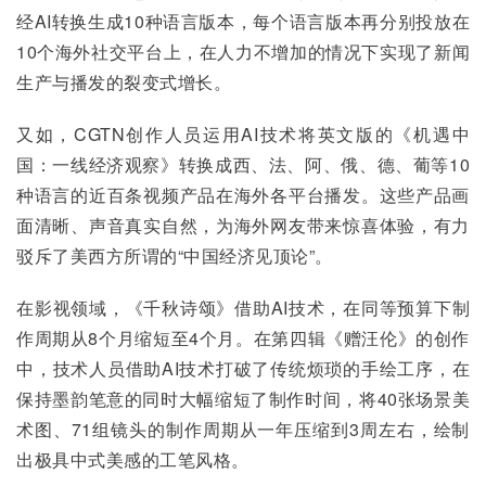
经AI转换生成10种语言版本，每个语言版本再分别投放在
10个海外社交平台上，在人力不增加的情况下实现了新闻
生产与播发的裂变式增长。
又如，CGTN创作人员运用AI技术将英文版的《机遇中
国：一线经济观察》转换成西、法、阿、俄、德、葡等10
种语言的近百条视频产品在海外各平台播发。这些产品画
面清晰、声音真实自然，为海外网友带来惊喜体验，有力
驳斥了美西方所谓的“中国经济见顶论”。
在影视领域，《千秋诗颂》借助AI技术，在同等预算下制
作周期从8个月缩短至4个月。在第四辑《赠汪伦》的创作
中，技术人员借助AI技术打破了传统烦琐的手绘工序，在
保持墨韵笔意的同时大幅缩短了制作时间，将40张场景美
术图、71组镜头的制作周期从一年压缩到3周左右，绘制
出极具中式美感的工笔风格。