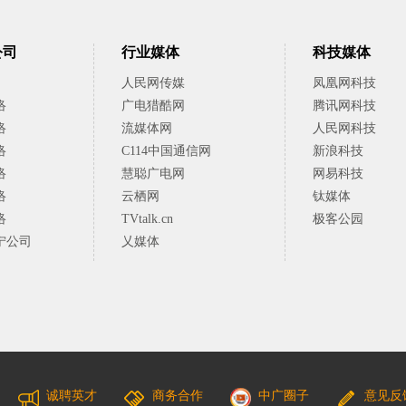
公司
行业媒体
科技媒体
人民网传媒
凤凰网科技
络
广电猎酷网
腾讯网科技
络
流媒体网
人民网科技
络
C114中国通信网
新浪科技
络
慧聪广电网
网易科技
络
云栖网
钛媒体
络
TVtalk.cn
极客公园
宁公司
乂媒体
诚聘英才
商务合作
中广圈子
意见反