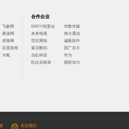
合作企业
飞象网
BIRTV组委会
华数传媒
赛迪网
未来电视
烽火通信
虎嗅网
茁壮网络
诚毅软件
百度新闻
索贝数码
国广东方
36氪
当虹科技
华为
杜比实验室
视联动力
馈
关注我们