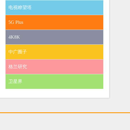
电视瞭望塔
5G Plus
4K8K
中广圈子
格兰研究
卫星界