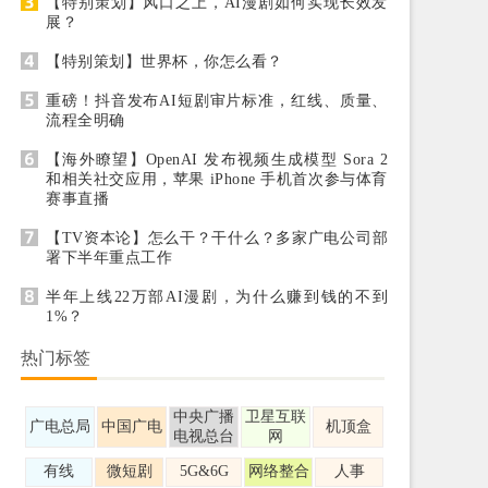
【特别策划】风口之上，AI漫剧如何实现长效发
展？
【特别策划】世界杯，你怎么看？
重磅！抖音发布AI短剧审片标准，红线、质量、
流程全明确
【海外瞭望】OpenAI 发布视频生成模型 Sora 2
和相关社交应用，苹果 iPhone 手机首次参与体育
赛事直播
【TV资本论】怎么干？干什么？多家广电公司部
署下半年重点工作
半年上线22万部AI漫剧，为什么赚到钱的不到
1%？
热门标签
中央广播
卫星互联
广电总局
中国广电
机顶盒
电视总台
网
有线
微短剧
5G&6G
网络整合
人事