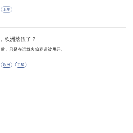
卫星
，欧洲落伍了？
落后，只是在运载火箭赛道被甩开。
欧洲
卫星