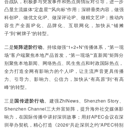
合战队，积极参与突发事件和热点舆情应对引导，进一步
凸显主流媒体“定盘星”“风向标”作用；深耕垂类内容，做强
科创IP、做优文化IP、做深评论IP、做精文艺IP；推动内
容生产全面IP化、品牌化、互联网化，加快从“铺摊
子”到“树牌子”的转型。
二是
矩阵进阶行动
。持续做强“1+2+N”传播体系，“第一现
场”客户端聚焦本地产品首发，“第一现场”“直新闻”矩阵分
别聚焦本地新闻、网络热点、民生焦点和时政国际热点，
全力打造全网有影响力的个人IP，让主流声音更具传播
力、引导力、影响力、公信力，加快从“有高原”到“有高
峰”的转型。
三是
国传进阶行动
。建强ZhiNews、Shenzhen Story、
Shenzhen Channel三大外宣矩阵，提升海外社交媒体影
响力，在国际传播中讲好深圳故事；用好APEC会议在深
圳举办契机，精心打造《2026“共赴深圳之约”APEC特别