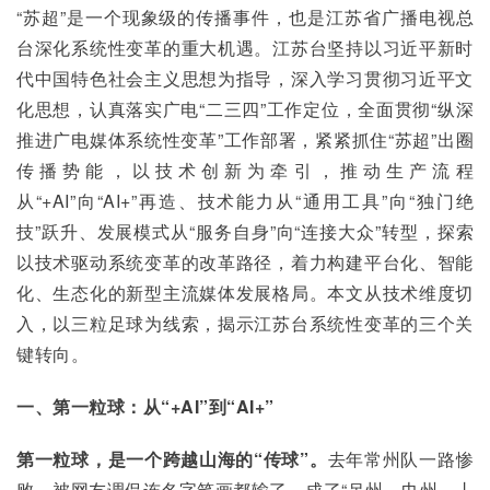
“苏超”是一个现象级的传播事件，也是江苏省广播电视总
台深化系统性变革的重大机遇。江苏台坚持以习近平新时
代中国特色社会主义思想为指导，深入学习贯彻习近平文
化思想，认真落实广电“二三四”工作定位，全面贯彻“纵深
推进广电媒体系统性变革”工作部署，紧紧抓住“苏超”出圈
传播势能，以技术创新为牵引，推动生产流程
从“+AI”向“AI+”再造、技术能力从“通用工具”向“独门绝
技”跃升、发展模式从“服务自身”向“连接大众”转型，探索
以技术驱动系统变革的改革路径，着力构建平台化、智能
化、生态化的新型主流媒体发展格局。本文从技术维度切
入，以三粒足球为线索，揭示江苏台系统性变革的三个关
键转向。
一、第一粒球：从“+AI”到“AI+”
第一粒球，是一个跨越山海的“传球”。
去年常州队一路惨
败，被网友调侃连名字笔画都输了，成了“吊州、巾州、丨