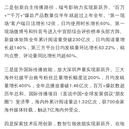
二是创新自主传播路径，端号影响力实现新跃升。“百万
+”“千万+”爆款产品数量仅半年就超过上年全年。“第一现
场”客户端日活增长12倍，日均使用时长增长60%。第一
现场微博号和抖音号进入中宣部综合评价榜单头部方阵。
新媒体矩阵全年累计阅读量突破230亿次，日均阅读量增
长超140%，第三方平台日均发稿量环比增长63.22%，稿
均点赞、评论量同比增长均超60%。
三是提升国际传播效能，放大深圳声量实现新跃升。三大
海外社媒平台账号粉丝总量增长幅度近200%，月均发稿
量增长400%，全年总播放量破1.46亿次，百万+爆款数超
历年总和。国际传播项目《直说中国•全球发展倡议“朋友
圈”》斐济季，海内外累计阅读量达1.32亿次，获700余家
海外媒体转载，触达7亿海内外受众。
四是探索技术应用创新，数智引领效能实现新跃升。在地