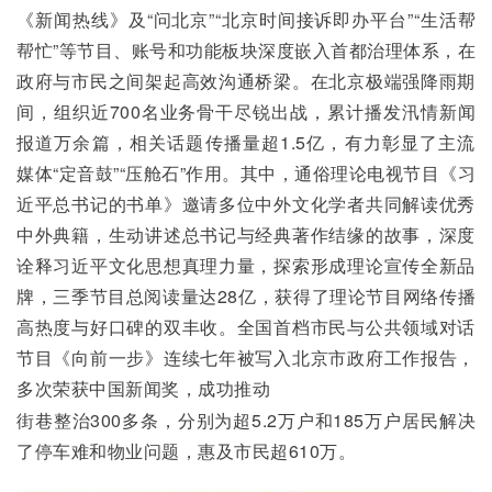
《新闻热线》及“问北京”“北京时间接诉即办平台”“生活帮
帮忙”等节目、账号和功能板块深度嵌入首都治理体系，在
政府与市民之间架起高效沟通桥梁。在北京极端强降雨期
间，组织近700名业务骨干尽锐出战，累计播发汛情新闻
报道万余篇，相关话题传播量超1.5亿，有力彰显了主流
媒体“定音鼓”“压舱石”作用。其中，通俗理论电视节目《习
近平总书记的书单》邀请多位中外文化学者共同解读优秀
中外典籍，生动讲述总书记与经典著作结缘的故事，深度
诠释习近平文化思想真理力量，探索形成理论宣传全新品
牌，三季节目总阅读量达28亿，获得了理论节目网络传播
高热度与好口碑的双丰收。全国首档市民与公共领域对话
节目《向前一步》连续七年被写入北京市政府工作报告，
多次荣获中国新闻奖，成功推动
街巷整治300多条，分别为超5.2万户和185万户居民解决
了停车难和物业问题，惠及市民超610万。