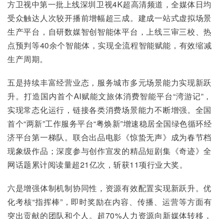
方卫视中第一批上线深圳卫视4K超高清频道，全媒体日均
受众触达人次较开播前增幅超三成。建成一站式虚拟场景
生产平台，自研数媒智创智能体平台，上线三审三校、热
点预判等40余个智能体，实现全流程智能赋能，有效缩减
生产周期。
五是持续丰富经营业态，服务城市多元场景能力实现新跃
升。打造国内首个AI赋能文旅体消费智能平台“湾游记”，
实现常态化运行，链接各类消费场景能力不断增强。全国
首个“两新”工作服务平台“粤焕新”增速稳居全国绿色循环经
济平台第一梯队。联合出品电影《惊蛰无声》成为春节档
现象级作品；深度参与创作宣发的精品短剧集《奇迹》全
网话题累计阅读量超21亿次，斩获11项行业大奖。
六是增强体制机制协同性，资源有效配置实现新跃升。优
化考核“指挥棒”，即时奖励在内容、传播、运营等方面有
突出贡献的团队和个人。超70%人力资源向新媒体转移，