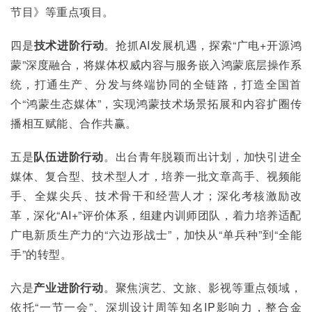
节目》等重点项目。
四是
技术进阶行动
。抢抓AI发展机遇，探索“广电+开源鸿
蒙”深度融合，将媒体权威内容与服务嵌入鸿蒙底层操作系
统，打通生产、分发与终端协同的全链路，打造全国首
个“鸿蒙生态媒体”，实现鸿蒙技术场景拓展和内容扩圈传
播相互赋能、合作共赢。
五是
队伍进阶行动
。出台青年脱颖而出计划，加快引进全
媒体、复合型、技术型人才，培养一批文章高手、视频能
手、全媒尖兵、技术骨干和经营人才；深化考核激励改
革，深化“AI+”评价体系，组建内训师团队，着力培养适配
广电新质生产力的“六边形战士”，加快从“单兵种”到“全能
手”的转型。
六是
产业进阶行动
。聚焦演艺、文旅、影视等重点领域，
依托“一节一会”、深圳设计周等知名IP影响力，整合金