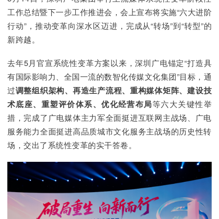
工作总结暨下一步工作推进会，会上宣布将实施“六大进阶
行动”，推动变革向深水区迈进，完成从“转场”到“转型”的
新跨越。
去年5月官宣系统性变革方案以来，深圳广电锚定“打造具
有国际影响力、全国一流的数智化传媒文化集团”目标，通
过
调整
组织架构
、
再造生产流程
、
重构
媒体矩阵
、
建设
技
术底座
、
重塑评价体系
、
优化经营布局
等六大关键性举
措，完成了广电媒体主力军全面挺进互联网主战场、广电
服务能力全面挺进高品质城市文化服务主战场的历史性转
场，交出了系统性变革的实干答卷。