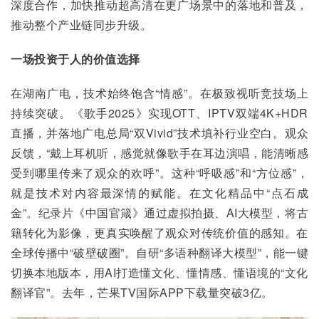
深度合作，加快推动超高清在更广场景中的落地和普及，
推动整个产业链同步升级。
一场投资于人的价值选择
在湖南广电，技术始终饱含“情感”。在极致视听竞技场上
持续突破。《歌手2025》实现OTT、IPTV双端4K+HDR
直播，并落地广电总局“双Vivid”技术填补行业空白。观众
反馈，“戴上耳机听，感觉就像歌手在耳边演唱，能清晰感
受到哪里传来了观众的欢呼”。这种“呼吸感”和“方位感”，
就是技术对内容最深情的赋能。在文化精品中“点石成
金”。纪录片《中国官箴》通过虚拟拍摄、AI大模型，将古
籍转化为影像，更真实唤醒了观众对传统价值的感知。在
全球传播中“破壁破圈”。自研“多语种翻译大模型”，能一键
切换本地版本，用AI打造懂文化、懂情感、懂语境的“文化
翻译官”。去年，芒果TV国际APP下载量突破3亿。