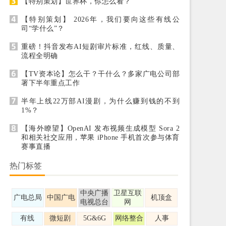
【特别策划】世界杯，你怎么看？
【特别策划】 2026年，我们要向这些有线公
司“学什么”？
重磅！抖音发布AI短剧审片标准，红线、质量、
流程全明确
【TV资本论】怎么干？干什么？多家广电公司部
署下半年重点工作
半年上线22万部AI漫剧，为什么赚到钱的不到
1%？
【海外瞭望】OpenAI 发布视频生成模型 Sora 2
和相关社交应用，苹果 iPhone 手机首次参与体育
赛事直播
热门标签
中央广播
卫星互联
广电总局
中国广电
机顶盒
电视总台
网
有线
微短剧
5G&6G
网络整合
人事