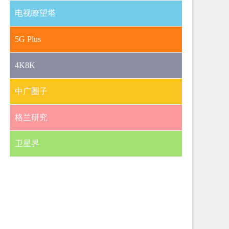
电视瞭望塔
5G Plus
4K8K
中广圈子
格兰研究
卫星界