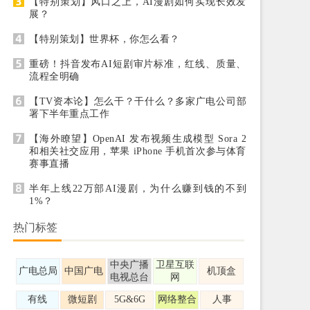
【特别策划】风口之上，AI漫剧如何实现长效发
展？
【特别策划】世界杯，你怎么看？
重磅！抖音发布AI短剧审片标准，红线、质量、
流程全明确
【TV资本论】怎么干？干什么？多家广电公司部
署下半年重点工作
【海外瞭望】OpenAI 发布视频生成模型 Sora 2
和相关社交应用，苹果 iPhone 手机首次参与体育
赛事直播
半年上线22万部AI漫剧，为什么赚到钱的不到
1%？
热门标签
中央广播
卫星互联
广电总局
中国广电
机顶盒
电视总台
网
有线
微短剧
5G&6G
网络整合
人事