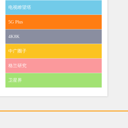
电视瞭望塔
5G Plus
4K8K
中广圈子
格兰研究
卫星界