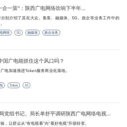
到“一企一策”：陕西广电网络吹响下半年...
司分别介绍了其在大众、集客、融媒体、5G、政企等业务工作中的
验。
电网络
5G
融媒体
政企业务
营 中国广电能抓住这个风口吗？
广电加速推进Token服务商业化落地。
电
Token
AI
局党组书记、局长单舒平调研陕西广电网络电视...
验，让群众从“有电视看”向“看好电视”升级转变。