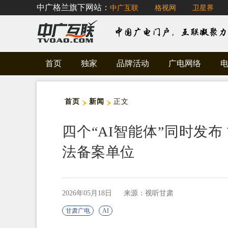
中广格兰旗下网站：
中广互联
格视网
卫星界
首页
独家
品牌活动
广电网络
首页
新闻
正文
四个“AI智能体”同时发
法备案单位
2026年05月18日
来源：视听甘肃
甘肃广电
AI