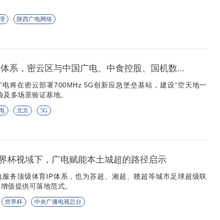
理
陕西广电网络
站体系，密云区与中国广电、中食控股、国机数...
电将在密云部署700MHz 5G创新应急堡垒基站，建设“空天地一
验及多场景验证基地。
电
北京
5G
6世界杯视域下，广电赋能本土城超的路径启示
电服务顶级体育IP体系，也为苏超、湘超、赣超等城市足球超级联
业增值提供可落地范式。
世界杯
中央广播电视总台