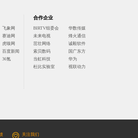
合作企业
飞象网
BIRTV组委会
华数传媒
赛迪网
未来电视
烽火通信
虎嗅网
茁壮网络
诚毅软件
百度新闻
索贝数码
国广东方
36氪
当虹科技
华为
杜比实验室
视联动力
馈
关注我们