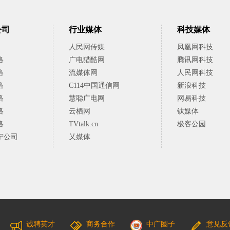
公司
行业媒体
科技媒体
人民网传媒
凤凰网科技
络
广电猎酷网
腾讯网科技
络
流媒体网
人民网科技
络
C114中国通信网
新浪科技
络
慧聪广电网
网易科技
络
云栖网
钛媒体
络
TVtalk.cn
极客公园
宁公司
乂媒体
诚聘英才
商务合作
中广圈子
意见反