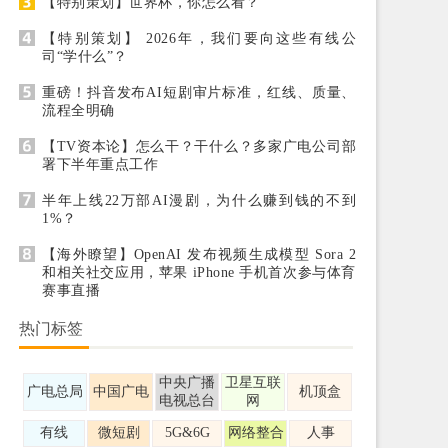
【特别策划】世界杯，你怎么看？
【特别策划】 2026年，我们要向这些有线公
司“学什么”？
重磅！抖音发布AI短剧审片标准，红线、质量、
流程全明确
【TV资本论】怎么干？干什么？多家广电公司部
署下半年重点工作
半年上线22万部AI漫剧，为什么赚到钱的不到
1%？
【海外瞭望】OpenAI 发布视频生成模型 Sora 2
和相关社交应用，苹果 iPhone 手机首次参与体育
赛事直播
热门标签
中央广播
卫星互联
广电总局
中国广电
机顶盒
电视总台
网
有线
微短剧
5G&6G
网络整合
人事