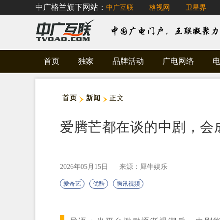
中广格兰旗下网站：
中广互联
格视网
卫星界
首页
独家
品牌活动
广电网络
首页
新闻
正文
爱腾芒都在谈的中剧，会
2026年05月15日
来源：犀牛娱乐
爱奇艺
优酷
腾讯视频