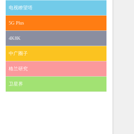
电视瞭望塔
5G Plus
4K8K
中广圈子
格兰研究
卫星界