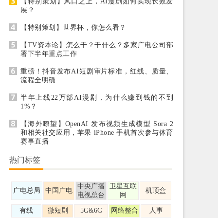
【特别策划】风口之上，AI漫剧如何实现长效发
展？
【特别策划】世界杯，你怎么看？
【TV资本论】怎么干？干什么？多家广电公司部
署下半年重点工作
重磅！抖音发布AI短剧审片标准，红线、质量、
流程全明确
半年上线22万部AI漫剧，为什么赚到钱的不到
1%？
【海外瞭望】OpenAI 发布视频生成模型 Sora 2
和相关社交应用，苹果 iPhone 手机首次参与体育
赛事直播
热门标签
中央广播
卫星互联
广电总局
中国广电
机顶盒
电视总台
网
有线
微短剧
5G&6G
网络整合
人事