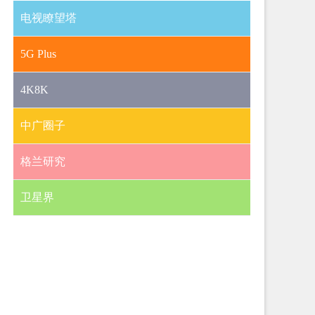
电视瞭望塔
5G Plus
4K8K
中广圈子
格兰研究
卫星界