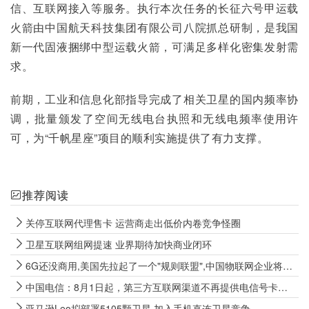
信、互联网接入等服务。执行本次任务的长征六号甲运载
火箭由中国航天科技集团有限公司八院抓总研制，是我国
新一代固液捆绑中型运载火箭，可满足多样化密集发射需
求。
前期，工业和信息化部指导完成了相关卫星的国内频率协
调，批量颁发了空间无线电台执照和无线电频率使用许
可，为“千帆星座”项目的顺利实施提供了有力支撑。
推荐阅读
关停互联网代理售卡 运营商走出低价内卷竞争怪圈
卫星互联网组网提速 业界期待加快商业闭环
6G还没商用,美国先拉起了一个"规则联盟",中国物联网企业将面对什么?
中国电信：8月1日起，第三方互联网渠道不再提供电信号卡办理相关服务
亚马逊Leo拟部署5105颗卫星 加入手机直连卫星竞争