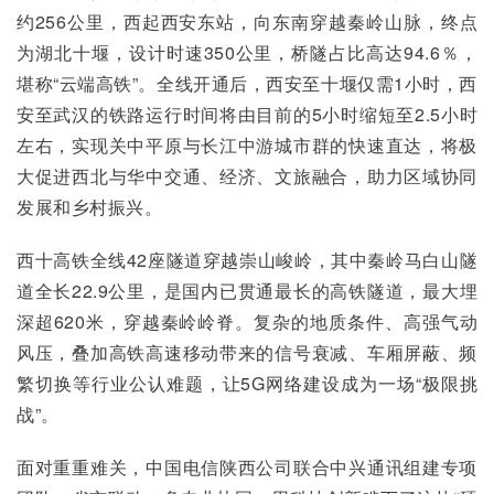
约256公里，西起西安东站，向东南穿越秦岭山脉，终点
为湖北十堰，设计时速350公里，桥隧占比高达94.6％，
堪称“云端高铁”。全线开通后，西安至十堰仅需1小时，西
安至武汉的铁路运行时间将由目前的5小时缩短至2.5小时
左右，实现关中平原与长江中游城市群的快速直达，将极
大促进西北与华中交通、经济、文旅融合，助力区域协同
发展和乡村振兴。
西十高铁全线42座隧道穿越崇山峻岭，其中秦岭马白山隧
道全长22.9公里，是国内已贯通最长的高铁隧道，最大埋
深超620米，穿越秦岭岭脊。复杂的地质条件、高强气动
风压，叠加高铁高速移动带来的信号衰减、车厢屏蔽、频
繁切换等行业公认难题，让5G网络建设成为一场“极限挑
战”。
面对重重难关，中国电信陕西公司联合中兴通讯组建专项