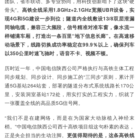
团队，省市联动、多专业协同，用科技创新啃下了这块“硬
骨头”。
高铁全线采用1.8GHz+2.1GHz宽频UBR设备，实
现4G和5G建设一步到位；隧道内全线敷设13/8双层泄漏
同轴电缆，兼容三大频段，信号精准对准车窗，像水流一
样铺满车厢，打造出一条百里“地下信息长廊”。在高速移
动场景下，线路切换成功率稳定在99.9％以上，确保列车
以350公里时速飞驰时，语音不卡、视频不顿。
历时近一年，中国电信陕西公司严格执行与高铁主体工程
同步规划、同步设计、同步施工的“三同步”原则，累计开
通5G基站264站套，部署的隧道分布式系统线路长170公
里，安装洞室基站172处，用实打实的工程实力，织就了
一张覆盖全线的高品质5G信号网。
“我们不是在建网络，而是在为国家大动脉植入神经末
梢。”中国电信陕西公司西十高铁项目组这句朴素的表达，
正是央企担当的生动注脚。
更值得期待的是，这条高铁线