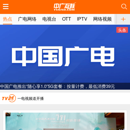
推荐
推荐
推荐
推荐
推荐
推荐
推荐
推荐
推荐
推荐
推荐
推荐
推荐
推荐
推荐
推荐
推荐
推荐
推荐
推荐
热点
广电网络
电视台
OTT
IPTV
网络视频
媒体
头条
广电总局对互联网电视自动续费专项治理
中国广电：编制一体化电视技术标准白皮书
中国广电推出“随心享1.0”5G套餐：按量计费，最低消费39元
AI赋能微短剧产业“沪8条”发布
一电视频道开播
“纵深推进”系统性变革，广电媒体如何发力？
“一省一网”，中国广电为何走了二十年？