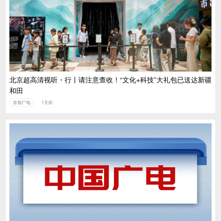
广电总局对互联网电视自动续费专项治理
中国广电：编制一体化电视技术标准白皮书
北京超高清视听・行丨请注意查收！“文化+科技”大礼包已送达新疆
和田
首都广电
1天前