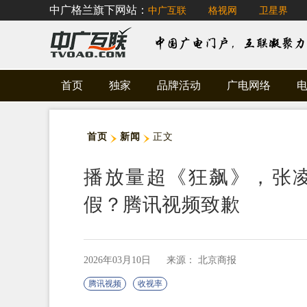
中广格兰旗下网站：
中广互联
格视网
卫星界
首页
独家
品牌活动
广电网络
首页
新闻
正文
播放量超《狂飙》，张
假？腾讯视频致歉
2026年03月10日
来源： 北京商报
腾讯视频
收视率