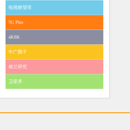
电视瞭望塔
5G Plus
4K8K
中广圈子
格兰研究
卫星界