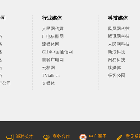
公司
行业媒体
科技媒体
人民网传媒
凤凰网科技
络
广电猎酷网
腾讯网科技
络
流媒体网
人民网科技
络
C114中国通信网
新浪科技
络
慧聪广电网
网易科技
络
云栖网
钛媒体
络
TVtalk.cn
极客公园
宁公司
乂媒体
诚聘英才
商务合作
中广圈子
意见反