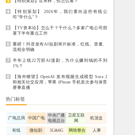
【特别策划】世界杯，你怎么看？
【特别策划】 2026年，我们要向这些有线公
司“学什么”？
【TV资本论】怎么干？干什么？多家广电公司部
署下半年重点工作
重磅！抖音发布AI短剧审片标准，红线、质量、
流程全明确
半年上线22万部AI漫剧，为什么赚到钱的不到
1%？
【海外瞭望】OpenAI 发布视频生成模型 Sora 2
和相关社交应用，苹果 iPhone 手机首次参与体育
赛事直播
热门标签
中央广播
卫星互联
广电总局
中国广电
机顶盒
电视总台
网
有线
微短剧
5G&6G
网络整合
人事