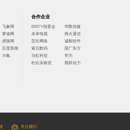
合作企业
飞象网
BIRTV组委会
华数传媒
赛迪网
未来电视
烽火通信
虎嗅网
茁壮网络
诚毅软件
百度新闻
索贝数码
国广东方
36氪
当虹科技
华为
杜比实验室
视联动力
馈
关注我们