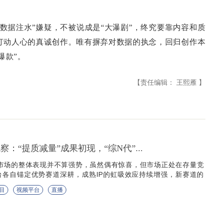
据注水”嫌疑，不被说成是“大瀑剧”，终究要靠内容和质
打动人心的真诚创作。唯有摒弃对数据的执念，回归创作本
爆款”。
【责任编辑： 王熙雁 】
观察：“提质减量”成果初现，“综N代”...
艺市场的整体表现并不算强势，虽然偶有惊喜，但市场正处在存量竞
台各自锚定优势赛道深耕，成熟IP的虹吸效应持续增强，新赛道的
，整个行业都在小心谨慎地寻找...
目
视频平台
直播