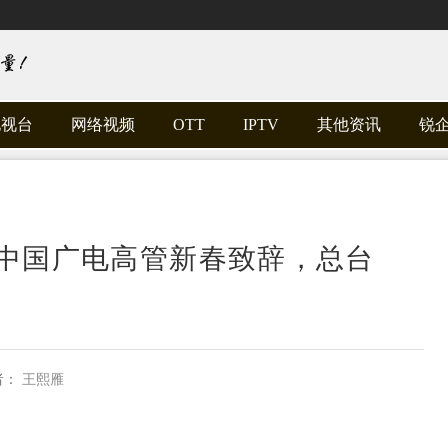
电视台
网络视频
OTT
IPTV
其他资讯
锐
】中国广电高管新春致辞，总台
者：
王熙雁