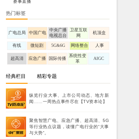
赛事直播
热门标签
中央广播
卫星互联
广电总局
中国广电
机顶盒
电视总台
网
有线
微短剧
5G&6G
网络整合
人事
系统性变
超高清
应急广播
国际传播
AIGC
革
经典栏目
精彩专题
纵览行业大事、上市公司动态、地方新
闻……一周热点事件尽在【TV资本论】
聚焦智慧广电、应急广播、超高清、5G
等行业热点议题，读懂广电行业的“大事
与大势”。