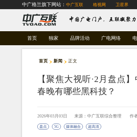
中广格兰旗下网站：
中广互联
格视网
卫星界
首页
独家
品牌活动
广电网络
首页
新闻
正文
【聚焦大视听·2月盘点
春晚有哪些黑科技？
2026年03月03日
来源：中广互联综合整理
作
盘点
5G
媒体融合
超高清