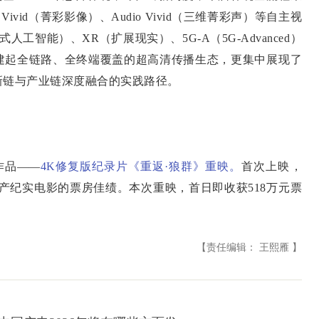
vid（菁彩影像）、Audio Vivid（三维菁彩声）等自主视
工智能）、XR（扩展现实）、5G-A（5G-Advanced）
建起全链路、全终端覆盖的超高清传播生态，更集中展现了
新链与产业链深度融合的实践路径。
作品——
4K修复版纪录片《重返·狼群》重映。
首次上映，
国产纪实电影的票房佳绩。本次重映，首日即收获518万元票
【责任编辑： 王熙雁 】