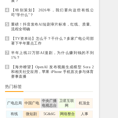
展？
【特别策划】 2026年，我们要向这些有线公
司“学什么”？
重磅！抖音发布AI短剧审片标准，红线、质量、
流程全明确
【TV资本论】怎么干？干什么？多家广电公司部
署下半年重点工作
半年上线22万部AI漫剧，为什么赚到钱的不到
1%？
【海外瞭望】OpenAI 发布视频生成模型 Sora 2
和相关社交应用，苹果 iPhone 手机首次参与体育
赛事直播
热门标签
中央广播
卫星互联
广电总局
中国广电
机顶盒
电视总台
网
有线
微短剧
5G&6G
网络整合
人事