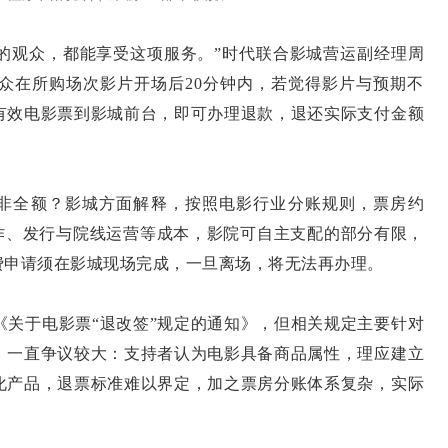
影的观众，都能享受这项服务。”时代联合影城营运副经理周
众在所购场次影片开场后20分钟内，若觉得影片与预期不
有效电影票到影城前台，即可办理退款，退还实际支付金额
非全额？影城方面解释，按照电影行业分账规则，票房约
制作、发行与院线运营等成本，影院可自主支配的部分有限，
费申请须在影城现场完成，一旦离场，将无法再办理。
《关于电影票“退改签”规定的通知》，但相关规定主要针对
，一直争议较大：支持者认为电影具备商品属性，理应建立
化产品，退票标准难以界定，加之票房分账体系复杂，实际