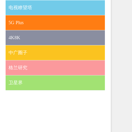
电视瞭望塔
5G Plus
4K8K
中广圈子
格兰研究
卫星界