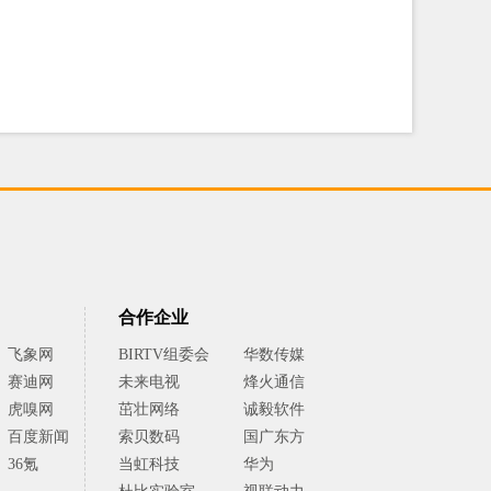
合作企业
飞象网
BIRTV组委会
华数传媒
赛迪网
未来电视
烽火通信
虎嗅网
茁壮网络
诚毅软件
百度新闻
索贝数码
国广东方
36氪
当虹科技
华为