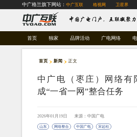
中广格兰旗下网站：
中广互联
格视网
卫星界
首页
独家
品牌活动
广电网络
首页
新闻
正文
中广电（枣庄）网络有
成“一省一网”整合任务
2026年01月19日
来源：中国广电
山东
网络整合
中国广电
宋起柱