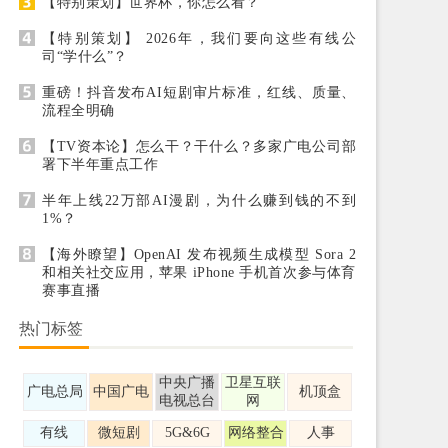
【特别策划】世界杯，你怎么看？
【特别策划】 2026年，我们要向这些有线公
司“学什么”？
重磅！抖音发布AI短剧审片标准，红线、质量、
流程全明确
【TV资本论】怎么干？干什么？多家广电公司部
署下半年重点工作
半年上线22万部AI漫剧，为什么赚到钱的不到
1%？
【海外瞭望】OpenAI 发布视频生成模型 Sora 2
和相关社交应用，苹果 iPhone 手机首次参与体育
赛事直播
热门标签
中央广播
卫星互联
广电总局
中国广电
机顶盒
电视总台
网
有线
微短剧
5G&6G
网络整合
人事