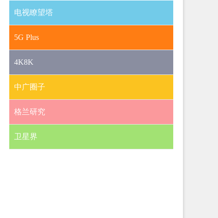
电视瞭望塔
5G Plus
4K8K
中广圈子
格兰研究
卫星界