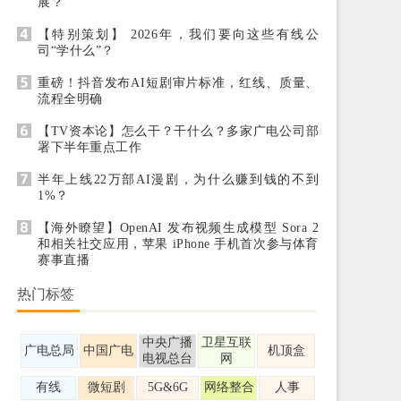
展？
【特别策划】 2026年，我们要向这些有线公
司“学什么”？
重磅！抖音发布AI短剧审片标准，红线、质量、
流程全明确
【TV资本论】怎么干？干什么？多家广电公司部
署下半年重点工作
半年上线22万部AI漫剧，为什么赚到钱的不到
1%？
【海外瞭望】OpenAI 发布视频生成模型 Sora 2
和相关社交应用，苹果 iPhone 手机首次参与体育
赛事直播
热门标签
中央广播
卫星互联
广电总局
中国广电
机顶盒
电视总台
网
有线
微短剧
5G&6G
网络整合
人事