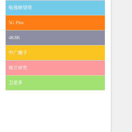
电视瞭望塔
5G Plus
4K8K
中广圈子
格兰研究
卫星界