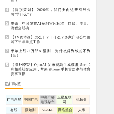
展？
【特别策划】 2026年，我们要向这些有线公
司“学什么”？
重磅！抖音发布AI短剧审片标准，红线、质量、
流程全明确
【TV资本论】怎么干？干什么？多家广电公司部
署下半年重点工作
半年上线22万部AI漫剧，为什么赚到钱的不到
1%？
【海外瞭望】OpenAI 发布视频生成模型 Sora 2
和相关社交应用，苹果 iPhone 手机首次参与体育
赛事直播
热门标签
中央广播
卫星互联
广电总局
中国广电
机顶盒
电视总台
网
有线
微短剧
5G&6G
网络整合
人事