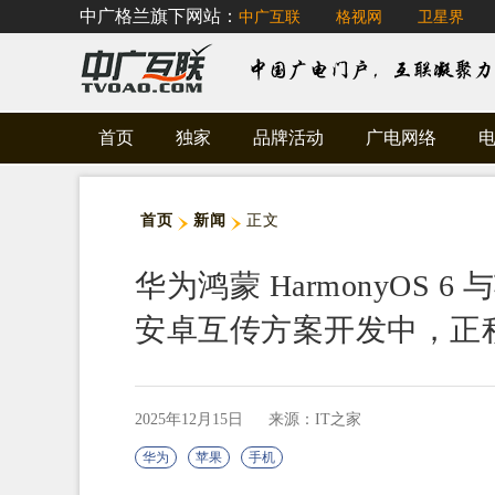
中广格兰旗下网站：
中广互联
格视网
卫星界
首页
独家
品牌活动
广电网络
首页
新闻
正文
华为鸿蒙 HarmonyOS 
安卓互传方案开发中，正
2025年12月15日
来源：IT之家
华为
苹果
手机