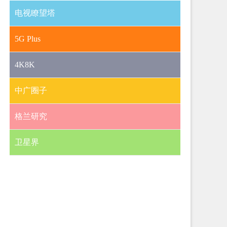
电视瞭望塔
5G Plus
4K8K
中广圈子
格兰研究
卫星界