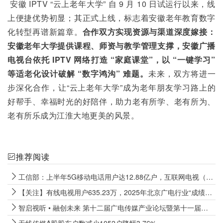
 安徽 IPTV “云上老年大学” 自 9 月 10 日试运行以来，线
上便捷优势初显；其正式上线，标志着安徽老年教育数字
化转型再谱新篇章。
合作双方实现资源与渠道深度嫁接：
安徽老年大学提供课程、师资与教学管理支撑，安徽广播
电视台依托 IPTV 网络打造 “家庭课堂”，以 “一键学习” 
等适老化设计破解 “数字鸿沟” 难题。
未来，双方将进一
步深化合作，让“云上老年大学”成为老年朋友学习路上的
好帮手、幸福时光的好陪伴，助力老有所学、老有所为、
老有所乐成为江淮大地更美的风景。
推荐阅读
工信部：上半年5G移动电话用户达12.88亿户，互联网电视（IPTV、OTT）用户数达4.09亿户
【关注】有线电视用户635.23万，2025年北京广电行业“成绩单”公布
智启视听 • 融创未来 第十二届广电传媒产业论坛暨第十一届广播电视紫金论坛在宁开幕