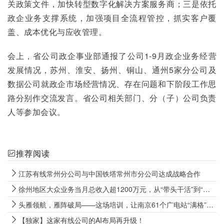
关政策文件，加快转型数字化解决方案服务商；三是依托
政企业务支撑系统，加强项目全流程管控，抓实客户覆
盖、成本优化与应收管理。
会上，省公司政企事业部通报了公司1-9月政企业务经营
发展情况，苏州、淮安、扬州、铜山、通州5家分公司及
数据公司就政企市场经营情况、存在问题和下阶段工作思
路分别作交流发言。省公司相关部门、分（子）公司负责
人等参加会议。
推荐阅读
江苏有线常州分公司与中国铁塔常州市分公司达成战略合作
徐州地区大众业务当月总收入超1200万元，从“带头干活”到“带队攻坚” 徐州网格“CEO”实战炼成记
头雁领航，雁阵破局——这场培训，让南京61个广电站“满格”出征
【独家】这家有线公司的AI布局再升级！