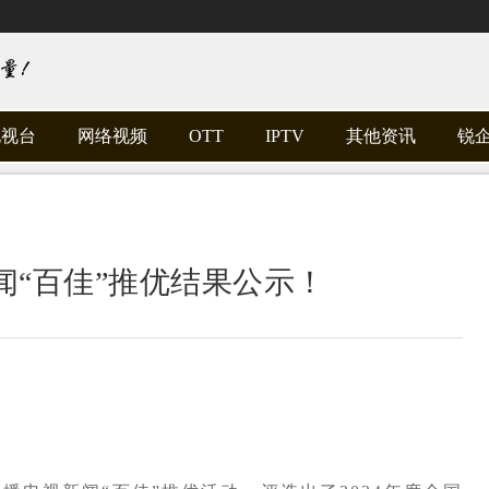
电视台
网络视频
OTT
IPTV
其他资讯
锐
闻“百佳”推优结果公示！