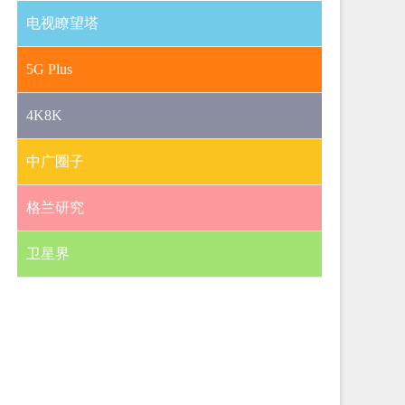
电视瞭望塔
5G Plus
4K8K
中广圈子
格兰研究
卫星界