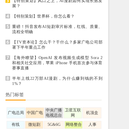
【特别策划】风口之上，AI漫剧如何实现长效发
展？
【特别策划】世界杯，你怎么看？
重磅！抖音发布AI短剧审片标准，红线、质量、
流程全明确
【TV资本论】怎么干？干什么？多家广电公司部
署下半年重点工作
【海外瞭望】OpenAI 发布视频生成模型 Sora 2
和相关社交应用，苹果 iPhone 手机首次参与体育
赛事直播
半年上线22万部AI漫剧，为什么赚到钱的不到
1%？
热门标签
中央广播
卫星互联
广电总局
中国广电
机顶盒
电视总台
网
有线
微短剧
5G&6G
网络整合
人事