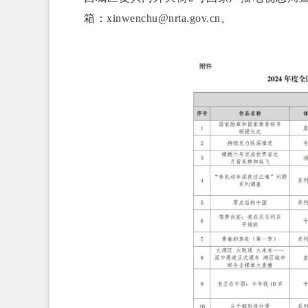
箱：xinwenchu@nrta.gov.cn。