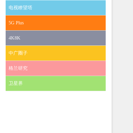
电视瞭望塔
5G Plus
4K8K
中广圈子
格兰研究
卫星界