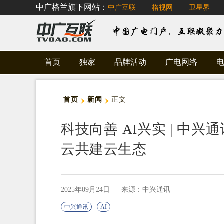
中广格兰旗下网站：
中广互联
格视网
卫星界
首页
独家
品牌活动
广电网络
首页
新闻
正文
科技向善 AI兴实 | 中兴
云共建云生态
2025年09月24日
来源：中兴通讯
中兴通讯
AI