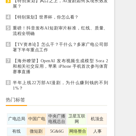
【特别策划】风口之上，AI漫剧如何实现长效发
展？
【特别策划】世界杯，你怎么看？
重磅！抖音发布AI短剧审片标准，红线、质量、
流程全明确
【TV资本论】怎么干？干什么？多家广电公司部
署下半年重点工作
【海外瞭望】OpenAI 发布视频生成模型 Sora 2
和相关社交应用，苹果 iPhone 手机首次参与体育
赛事直播
半年上线22万部AI漫剧，为什么赚到钱的不到
1%？
热门标签
中央广播
卫星互联
广电总局
中国广电
机顶盒
电视总台
网
有线
微短剧
5G&6G
网络整合
人事