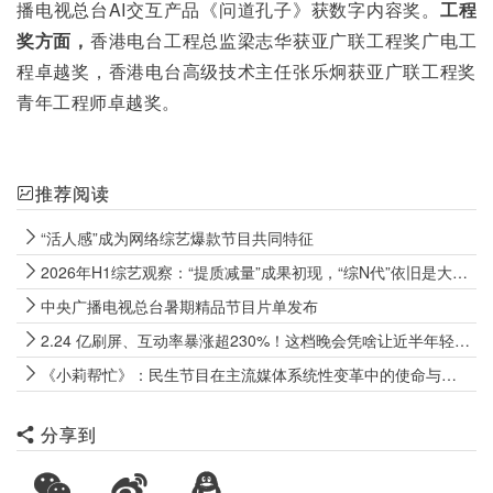
播电视总台AI交互产品《问道孔子》获数字内容奖。
工程
奖方面，
香港电台工程总监梁志华获亚广联工程奖广电工
程卓越奖，香港电台高级技术主任张乐炯获亚广联工程奖
青年工程师卓越奖。
推荐阅读
“活人感”成为网络综艺爆款节目共同特征
2026年H1综艺观察：“提质减量”成果初现，“综N代”依旧是大盘“压舱石”
中央广播电视总台暑期精品节目片单发布
2.24 亿刷屏、互动率暴涨超230%！这档晚会凭啥让近半年轻人上头？
《小莉帮忙》：民生节目在主流媒体系统性变革中的使命与路径
分享到