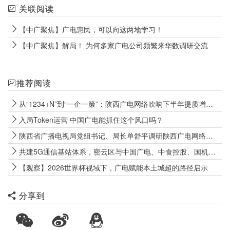
关联阅读
【中广聚焦】广电惠民，可以向这两地学习！
【中广聚焦】解局！ 为何多家广电公司频繁来华数调研交流
推荐阅读
从“1234+N”到“一企一策”：陕西广电网络吹响下半年提质增效冲锋号
入局Token运营 中国广电能抓住这个风口吗？
陕西省广播电视局党组书记、局长单舒平调研陕西广电网络电视“套娃”收费和操作复杂专项治理成效巩固工作
共建5G通信基站体系，密云区与中国广电、中食控股、国机数科签署战略合作协议
【观察】2026世界杯视域下，广电赋能本土城超的路径启示
分享到