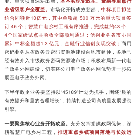
业、重大项目深耕出新，
基本实现党政军、金融等重点行
业省级客户全覆盖。
市场化开拓成效斐然，
中标项目拟签
约合同额近13亿元，其中单项超 500 万元的重大项目签
订 45 个；智慧广电乡村工程有序推进，完成签约43 个，
4个国家级试点县验收全部顺利通过；信创业务省市协同
累计中标金额超1.3 亿元，金融行业信创实现突破；
商用
密码业务从省政务云密码资源池建设向地市延伸，多地已
经有效介入市级政务密码资源池市场；积极布局新一代电
子政务外网建设，切实将公司电子政务内网优势进一步拓
展至电子政务外网。
下半年政企业务要坚持以“45189”计划为抓手，围绕“质的
有效提升和量的合理增长”，持续打造公司高质量发展强劲
引擎。
一要聚焦核心业务开拓攻坚。
充分发挥党媒政网优势，深
耕智慧广电乡村工程，
推进重点乡镇项目落地与长效运