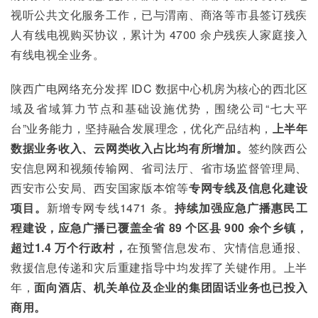
视听公共文化服务工作，已与渭南、商洛等市县签订残疾
人有线电视购买协议，累计为 4700 余户残疾人家庭接入
有线电视全业务。
陕西广电网络充分发挥 IDC 数据中心机房为核心的西北区
域及省域算力节点和基础设施优势，围绕公司“七大平
台”业务能力，坚持融合发展理念，优化产品结构，
上半年
数据业务收入、云网类收入占比均有所增加。
签约陕西公
安信息网和视频传输网、省司法厅、省市场监督管理局、
西安市公安局、西安国家版本馆等
专网专线及信息化建设
项目。
新增专网专线1471 条。
持续加强应急广播惠民工
程建设，应急广播已覆盖全省 89 个区县 900 余个乡镇，
超过1.4 万个行政村，
在预警信息发布、灾情信息通报、
救援信息传递和灾后重建指导中均发挥了关键作用。上半
年，
面向酒店、机关单位及企业的集团固话业务也已投入
商用。