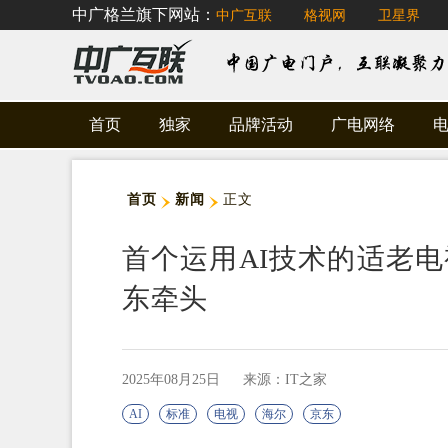
中广格兰旗下网站：
中广互联
格视网
卫星界
首页
独家
品牌活动
广电网络
首页
新闻
正文
首个运用AI技术的适老
东牵头
2025年08月25日
来源：IT之家
AI
标准
电视
海尔
京东