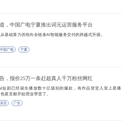
赛道，中国广电宁夏推出词元运营服务平台
从基础算力供给向全链条AI智能服务交付的跨越式升级。
中国广电
宁夏
广告，报价25万一条赶超真人千万粉丝网红
AI短剧已经诞生播放数十亿级别的爆款，有作品登堂入室上星播
角色甚至都开始营业带货了。
演员
广告