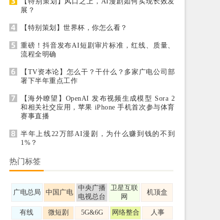
【特别策划】风口之上，AI漫剧如何实现长效发
展？
【特别策划】世界杯，你怎么看？
重磅！抖音发布AI短剧审片标准，红线、质量、
流程全明确
【TV资本论】怎么干？干什么？多家广电公司部
署下半年重点工作
【海外瞭望】OpenAI 发布视频生成模型 Sora 2
和相关社交应用，苹果 iPhone 手机首次参与体育
赛事直播
半年上线22万部AI漫剧，为什么赚到钱的不到
1%？
热门标签
中央广播
卫星互联
广电总局
中国广电
机顶盒
电视总台
网
有线
微短剧
5G&6G
网络整合
人事