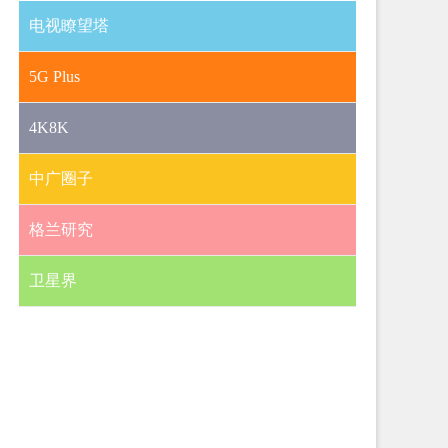
电视瞭望塔
5G Plus
4K8K
中广圈子
格兰研究
卫星界