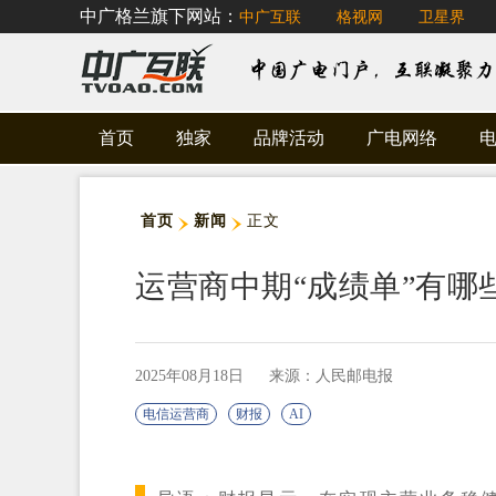
中广格兰旗下网站：
中广互联
格视网
卫星界
首页
独家
品牌活动
广电网络
首页
新闻
正文
运营商中期“成绩单”有哪些
2025年08月18日
来源：人民邮电报
电信运营商
财报
AI