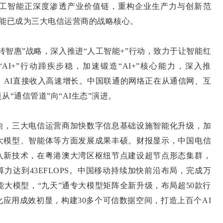
智能正深度渗透产业价值链，重构企业生产力与创新范
智能已成为三大电信运营商的战略核心。
智惠”战略，深入推进“人工智能+”行动，致力于让智能红
I+”行动蹄疾步稳，加速锻造“AI+”核心能力，深入推
齐放，AI直接收入高速增长。中国联通的网络正在从通信网、互
“通信管道”向“AI生态”演进。
，三大电信运营商加快数字信息基础设施智能化升级，加
大模型、智能体等方面发展成果丰硕。财报显示，中国电信
入新技术，在粤港澳大湾区枢纽节点建设超节点形态集群，
力达到43EFLOPS。中国移动持续加快前沿布局，完成万
能大模型，“九天”通专大模型矩阵全新升级，布局超50款行
应用成效初显，构建30多个可信数据空间，打造上百个AI