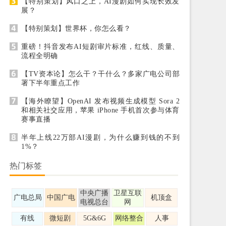
【特别策划】风口之上，AI漫剧如何实现长效发
展？
【特别策划】世界杯，你怎么看？
重磅！抖音发布AI短剧审片标准，红线、质量、
流程全明确
【TV资本论】怎么干？干什么？多家广电公司部
署下半年重点工作
【海外瞭望】OpenAI 发布视频生成模型 Sora 2
和相关社交应用，苹果 iPhone 手机首次参与体育
赛事直播
半年上线22万部AI漫剧，为什么赚到钱的不到
1%？
热门标签
中央广播
卫星互联
广电总局
中国广电
机顶盒
电视总台
网
有线
微短剧
5G&6G
网络整合
人事