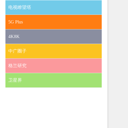
电视瞭望塔
5G Plus
4K8K
中广圈子
格兰研究
卫星界