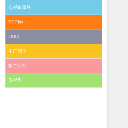
电视瞭望塔
5G Plus
4K8K
中广圈子
格兰研究
卫星界