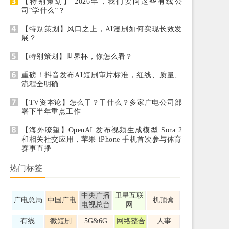
【特别策划】 2026年，我们要向这些有线公
司“学什么”？
【特别策划】风口之上，AI漫剧如何实现长效发
展？
【特别策划】世界杯，你怎么看？
重磅！抖音发布AI短剧审片标准，红线、质量、
流程全明确
【TV资本论】怎么干？干什么？多家广电公司部
署下半年重点工作
【海外瞭望】OpenAI 发布视频生成模型 Sora 2
和相关社交应用，苹果 iPhone 手机首次参与体育
赛事直播
热门标签
中央广播
卫星互联
广电总局
中国广电
机顶盒
电视总台
网
有线
微短剧
5G&6G
网络整合
人事