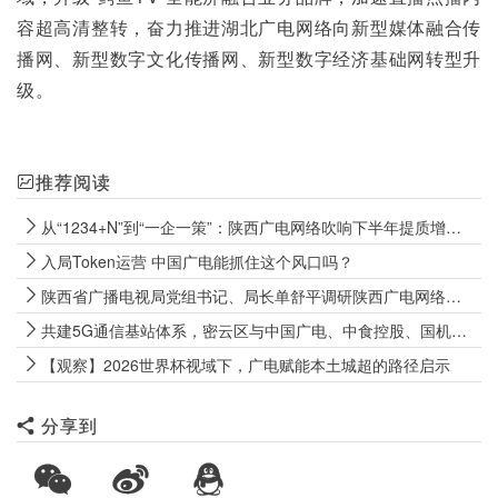
容超高清整转，奋力推进湖北广电网络向新型媒体融合传
播网、新型数字文化传播网、新型数字经济基础网转型升
级。
推荐阅读
从“1234+N”到“一企一策”：陕西广电网络吹响下半年提质增效冲锋号
入局Token运营 中国广电能抓住这个风口吗？
陕西省广播电视局党组书记、局长单舒平调研陕西广电网络电视“套娃”收费和操作复杂专项治理成效巩固工作
共建5G通信基站体系，密云区与中国广电、中食控股、国机数科签署战略合作协议
【观察】2026世界杯视域下，广电赋能本土城超的路径启示
分享到