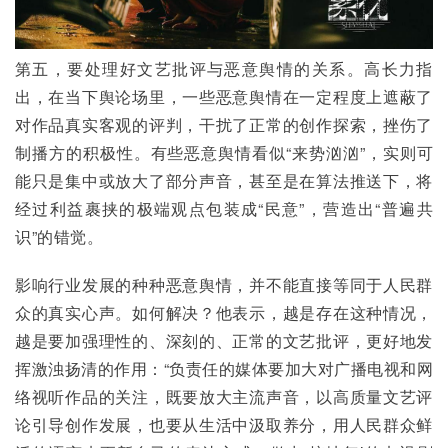
第五，要处理好文艺批评与恶意舆情的关系。高长力指
出，在当下舆论场里，一些恶意舆情在一定程度上遮蔽了
对作品真实客观的评判，干扰了正常的创作探索，挫伤了
制播方的积极性。有些恶意舆情看似“来势汹汹”，实则可
能只是集中或放大了部分声音，甚至是在算法推送下，将
经过利益裹挟的极端观点包装成“民意”，营造出“普遍共
识”的错觉。
影响行业发展的种种恶意舆情，并不能直接等同于人民群
众的真实心声。如何解决？他表示，越是存在这种情况，
越是要加强理性的、深刻的、正常的文艺批评，更好地发
挥激浊扬清的作用：“负责任的媒体要加大对广播电视和网
络视听作品的关注，既要放大主流声音，以高质量文艺评
论引导创作发展，也要从生活中汲取养分，用人民群众鲜