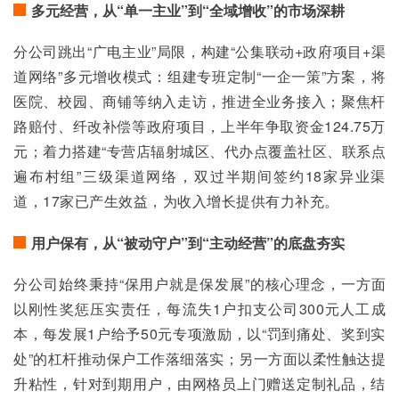
多元经营，从“单一主业”到“全域增收”的市场深耕
分公司跳出“广电主业”局限，构建“公集联动+政府项目+渠
道网络”多元增收模式：组建专班定制“一企一策”方案，将
医院、校园、商铺等纳入走访，推进全业务接入；聚焦杆
路赔付、纤改补偿等政府项目，上半年争取资金124.75万
元；着力搭建“专营店辐射城区、代办点覆盖社区、联系点
遍布村组”三级渠道网络，双过半期间签约18家异业渠
道，17家已产生效益，为收入增长提供有力补充。
用户保有，从“被动守户”到“主动经营”的底盘夯实
分公司始终秉持“保用户就是保发展”的核心理念，一方面
以刚性奖惩压实责任，每流失1户扣支公司300元人工成
本，每发展1户给予50元专项激励，以“罚到痛处、奖到实
处”的杠杆推动保户工作落细落实；另一方面以柔性触达提
升粘性，针对到期用户，由网格员上门赠送定制礼品，结