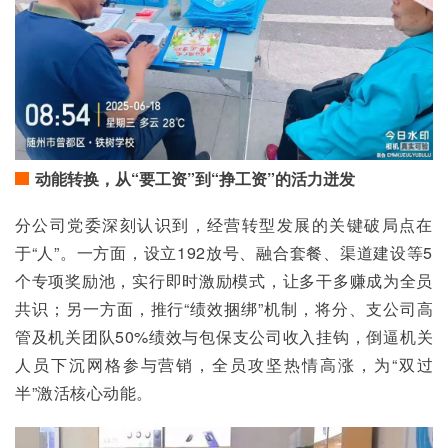
动能转换，从“要工资”到“挣工资”的活力迸发
分公司党委深刻认识到，经营转型发展的关键破局点在
于“人”。一方面，设立192放号、融合套餐、渠道建设等5
个专项奖励池，实行即时激励模式，让多干多赚成为全员
共识；另一方面，推行“绩效捆绑”机制，将分、支公司高
管及机关团队50%绩效与包保支公司收入挂钩，倒逼机关
人员下沉网格参与营销，全员攻坚热情高涨，为“双过
半”激活核心动能。