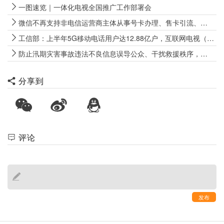
一图速览｜一体化电视全国推广工作部署会
微信不再支持非电信运营商主体从事号卡办理、售卡引流、代办开卡等经营行为
工信部：上半年5G移动电话用户达12.88亿户，互联网电视（IPTV、OTT）用户数达4.09亿户
防止汛期灾害事故违法不良信息误导公众、干扰救援秩序，两部门出手
分享到
评论
发布