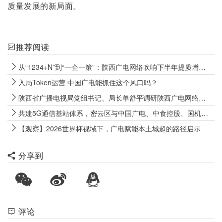
质量发展的新局面。
推荐阅读
从“1234+N”到“一企一策”：陕西广电网络吹响下半年提质增效冲锋号
入局Token运营 中国广电能抓住这个风口吗？
陕西省广播电视局党组书记、局长单舒平调研陕西广电网络电视“套娃”收费和操作复杂专项治理成效巩固工作
共建5G通信基站体系，密云区与中国广电、中食控股、国机数科签署战略合作协议
【观察】2026世界杯视域下，广电赋能本土城超的路径启示
分享到
评论