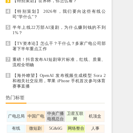
【特别策划】世界杯，你怎么看？
【特别策划】 2026年，我们要向这些有线公
司“学什么”？
半年上线22万部AI漫剧，为什么赚到钱的不到
1%？
【TV资本论】怎么干？干什么？多家广电公司部
署下半年重点工作
重磅！抖音发布AI短剧审片标准，红线、质量、
流程全明确
【海外瞭望】OpenAI 发布视频生成模型 Sora 2
和相关社交应用，苹果 iPhone 手机首次参与体育
赛事直播
热门标签
中央广播
卫星互联
广电总局
中国广电
机顶盒
电视总台
网
有线
微短剧
5G&6G
网络整合
人事