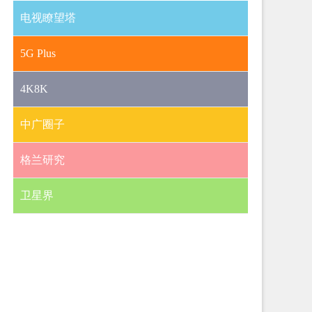
电视瞭望塔
5G Plus
4K8K
中广圈子
格兰研究
卫星界