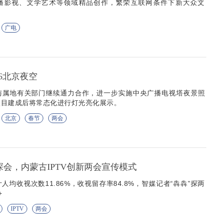
播影视、文学艺术等领域精品创作，繁荣互联网条件下新大众文
广电
26北京夜空
与属地有关部门继续通力合作，进一步实施中央广播电视塔夜景照
项目建成后将常态化进行灯光亮化展示。
北京
春节
两会
探会，内蒙古IPTV创新两会宣传模式
均收视次数11.86%，收视留存率84.8%，智媒记者“犇犇”探两
+
IPTV
两会