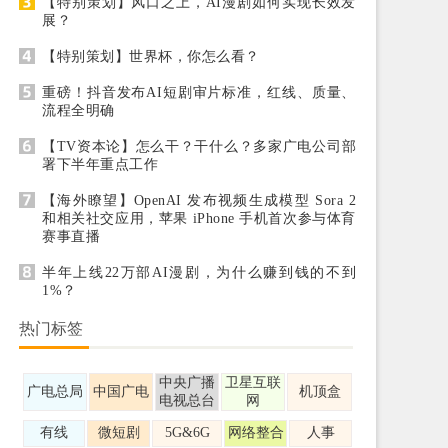
【特别策划】风口之上，AI漫剧如何实现长效发
展？
【特别策划】世界杯，你怎么看？
重磅！抖音发布AI短剧审片标准，红线、质量、
流程全明确
【TV资本论】怎么干？干什么？多家广电公司部
署下半年重点工作
【海外瞭望】OpenAI 发布视频生成模型 Sora 2
和相关社交应用，苹果 iPhone 手机首次参与体育
赛事直播
半年上线22万部AI漫剧，为什么赚到钱的不到
1%？
热门标签
中央广播
卫星互联
广电总局
中国广电
机顶盒
电视总台
网
有线
微短剧
5G&6G
网络整合
人事