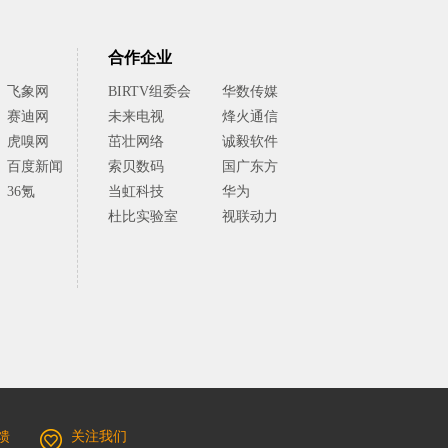
合作企业
飞象网
BIRTV组委会
华数传媒
赛迪网
未来电视
烽火通信
虎嗅网
茁壮网络
诚毅软件
百度新闻
索贝数码
国广东方
36氪
当虹科技
华为
杜比实验室
视联动力
馈
关注我们