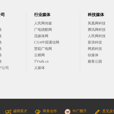
公司
行业媒体
科技媒体
人民网传媒
凤凰网科技
络
广电猎酷网
腾讯网科技
络
流媒体网
人民网科技
络
C114中国通信网
新浪科技
络
慧聪广电网
网易科技
络
云栖网
钛媒体
络
TVtalk.cn
极客公园
宁公司
乂媒体
诚聘英才
商务合作
中广圈子
意见反