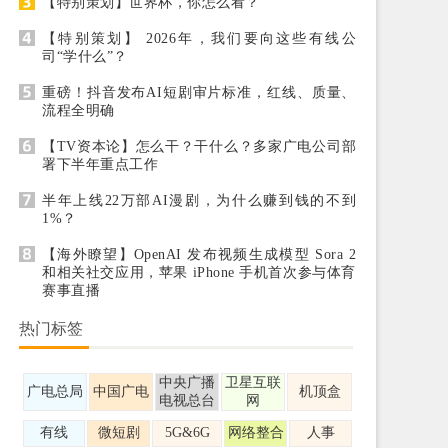
【特别策划】世界杯，你怎么看？
【特别策划】 2026年，我们要向这些有线公
司“学什么”？
重磅！抖音发布AI短剧审片标准，红线、质量、
流程全明确
【TV资本论】怎么干？干什么？多家广电公司部
署下半年重点工作
半年上线22万部AI漫剧，为什么赚到钱的不到
1%？
【海外瞭望】OpenAI 发布视频生成模型 Sora 2
和相关社交应用，苹果 iPhone 手机首次参与体育
赛事直播
热门标签
中央广播
卫星互联
广电总局
中国广电
机顶盒
电视总台
网
有线
微短剧
5G&6G
网络整合
人事