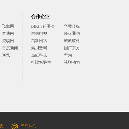
合作企业
飞象网
BIRTV组委会
华数传媒
赛迪网
未来电视
烽火通信
虎嗅网
茁壮网络
诚毅软件
百度新闻
索贝数码
国广东方
36氪
当虹科技
华为
杜比实验室
视联动力
馈
关注我们