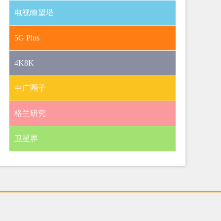
电视瞭望塔
5G Plus
4K8K
中广圈子
格兰研究
卫星界