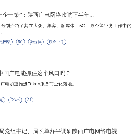
到“一企一策”：陕西广电网络吹响下半年...
司分别介绍了其在大众、集客、融媒体、5G、政企等业务工作中的
验。
电网络
5G
融媒体
政企业务
营 中国广电能抓住这个风口吗？
广电加速推进Token服务商业化落地。
电
Token
AI
局党组书记、局长单舒平调研陕西广电网络电视...