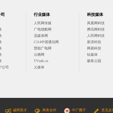
公司
行业媒体
科技媒体
人民网传媒
凤凰网科技
络
广电猎酷网
腾讯网科技
络
流媒体网
人民网科技
络
C114中国通信网
新浪科技
络
慧聪广电网
网易科技
络
云栖网
钛媒体
络
TVtalk.cn
极客公园
宁公司
乂媒体
诚聘英才
商务合作
中广圈子
意见反