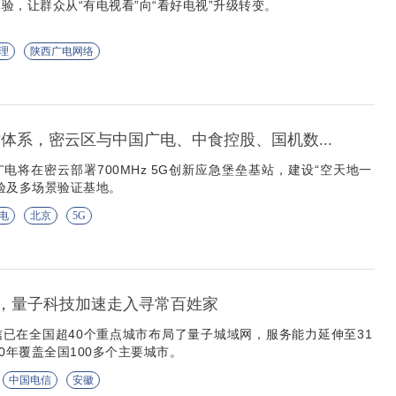
验，让群众从“有电视看”向“看好电视”升级转变。
理
陕西广电网络
站体系，密云区与中国广电、中食控股、国机数...
电将在密云部署700MHz 5G创新应急堡垒基站，建设“空天地一
验及多场景验证基地。
电
北京
5G
签，量子科技加速走入寻常百姓家
已在全国超40个重点城市布局了量子城域网，服务能力延伸至31
0年覆盖全国100多个主要城市。
中国电信
安徽