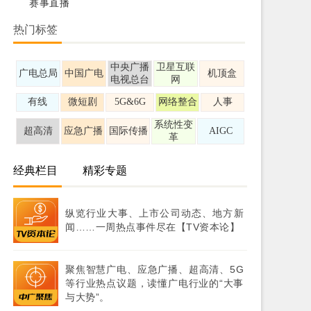
赛事直播
热门标签
中央广播
卫星互联
广电总局
中国广电
机顶盒
电视总台
网
有线
微短剧
5G&6G
网络整合
人事
系统性变
超高清
应急广播
国际传播
AIGC
革
经典栏目
精彩专题
纵览行业大事、上市公司动态、地方新
闻……一周热点事件尽在【TV资本论】
聚焦智慧广电、应急广播、超高清、5G
等行业热点议题，读懂广电行业的“大事
与大势”。