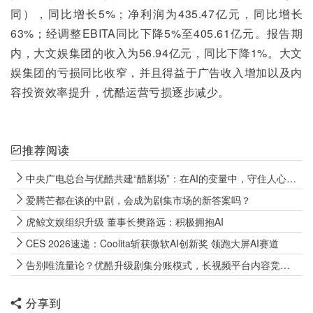
同），同比增长5%；净利润为435.47亿元，同比增长
63%；经调整EBITA同比下降5%至405.61亿元。报告期
内，大文娱集团的收入为56.94亿元，同比下降1%。大文
娱集团的亏损同比收窄，并且得益于广告收入增加以及内
容投资效率提升，优酷运营亏损逐步减少。
推荐阅读
中央广电总台与优酷共建“酷剧场”：在AI的变量中，守住人心的常量
爱腾芒都在谈的中剧，会成为剧集市场的新答案吗？
虎鲸文娱组织升级 董事长樊路远：积极拥抱AI
CES 2026速递：Coolita斩获微软AI创新奖 领跑大屏AI赛道
告别唯流量论？优酷升级剧集分账模式，长视频平台内容竞争变规则
分享到