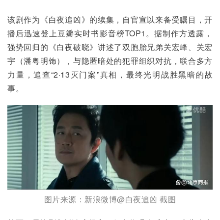
该剧作为《白夜追凶》的续集，自官宣以来备受瞩目，开
播后迅速登上豆瓣实时书影音榜TOP1。据制作方透露，
强势回归的《白夜破晓》讲述了双胞胎兄弟关宏峰、关宏
宇（潘粤明饰），与隐匿暗处的犯罪组织对抗，联合多方
力量，追查“2·13灭门案”真相，最终光明战胜黑暗的故
事。
图片来源：新浪微博@白夜追凶 截图