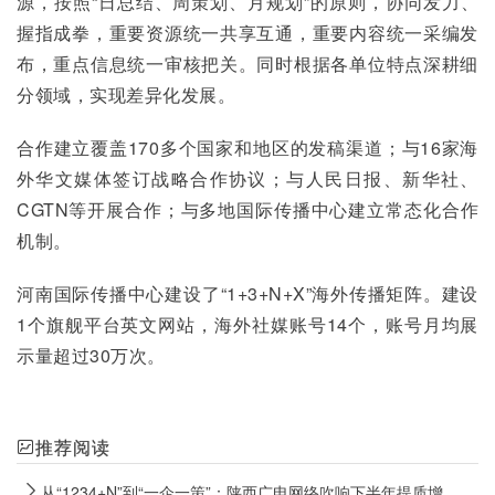
源，按照“日总结、周策划、月规划”的原则，协同发力、
握指成拳，重要资源统一共享互通，重要内容统一采编发
布，重点信息统一审核把关。同时根据各单位特点深耕细
分领域，实现差异化发展。
合作建立覆盖170多个国家和地区的发稿渠道；与16家海
外华文媒体签订战略合作协议；与人民日报、新华社、
CGTN等开展合作；与多地国际传播中心建立常态化合作
机制。
河南国际传播中心建设了“1+3+N+X”海外传播矩阵。建设
1个旗舰平台英文网站，海外社媒账号14个，账号月均展
示量超过30万次。
推荐阅读
从“1234+N”到“一企一策”：陕西广电网络吹响下半年提质增效冲锋号