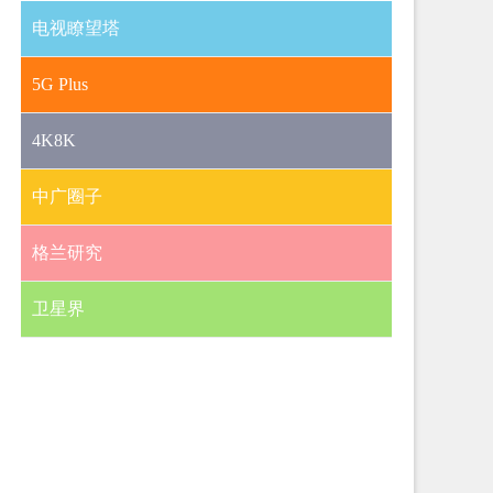
电视瞭望塔
5G Plus
4K8K
中广圈子
格兰研究
卫星界