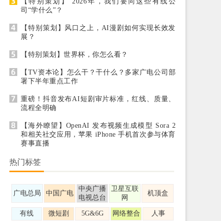
【特别策划】 2026年，我们要向这些有线公
司“学什么”？
【特别策划】风口之上，AI漫剧如何实现长效发
展？
【特别策划】世界杯，你怎么看？
【TV资本论】怎么干？干什么？多家广电公司部
署下半年重点工作
重磅！抖音发布AI短剧审片标准，红线、质量、
流程全明确
【海外瞭望】OpenAI 发布视频生成模型 Sora 2
和相关社交应用，苹果 iPhone 手机首次参与体育
赛事直播
热门标签
中央广播
卫星互联
广电总局
中国广电
机顶盒
电视总台
网
有线
微短剧
5G&6G
网络整合
人事