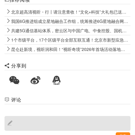
北京超高清视听・行丨请注意查收！“文化+科技”大礼包已送达新疆和田
我国6G推进组成立星地融合工作组，统筹推进6G星地融合网络总体布局
共建5G通信基站体系，密云区与中国广电、中食控股、国机数科签署战略合作协议
1个市级平台，17个区级平台全部互联互通！北京市新型应急广播体系基本建成
昆仑赴新境，视听润和田！“视听奇境”2026年首场活动落地新疆和田
分享到
评论