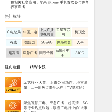
和相关社交应用，苹果 iPhone 手机首次参与体育
赛事直播
热门标签
中央广播
卫星互联
广电总局
中国广电
机顶盒
电视总台
网
有线
微短剧
5G&6G
网络整合
人事
系统性变
超高清
应急广播
国际传播
AIGC
革
经典栏目
精彩专题
纵览行业大事、上市公司动态、地方新
闻……一周热点事件尽在【TV资本论】
聚焦智慧广电、应急广播、超高清、5G
等行业热点议题，读懂广电行业的“大事