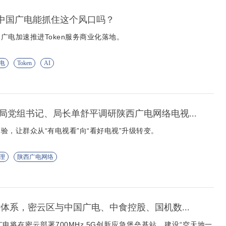
营 中国广电能抓住这个风口吗？
广电加速推进Token服务商业化落地。
电
Token
AI
局党组书记、局长单舒平调研陕西广电网络电视...
验，让群众从“有电视看”向“看好电视”升级转变。
理
陕西广电网络
站体系，密云区与中国广电、中食控股、国机数...
电将在密云部署700MHz 5G创新应急堡垒基站，建设“空天地一