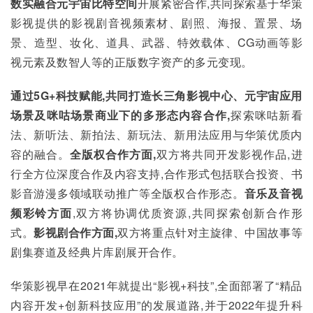
数实融合元宇宙比特空间
开展紧密合作,共同探索基于华策
影视提供的影视剧音视频素材、剧照、海报、置景、场
景、造型、妆化、道具、武器、特效载体、CG动画等影
视元素及数智人等的正版数字资产的多元变现。
通过5G+科技赋能,共同打造长三角影视中心、元宇宙应用
场景及咪咕场景商业下的多形态内容合作,
探索咪咕新看
法、新听法、新拍法、新玩法、新用法应用与华策优质内
容的融合。
全版权合作方面,
双方将共同开发影视作品,进
行全方位深度合作及内容支持,合作形式包括联合投资、书
影音游漫多领域联动推广等全版权合作形态。
音乐及音视
频彩铃方面
,双方将协调优质资源,共同探索创新合作形
式。
影视剧合作方面,
双方将重点针对主旋律、中国故事等
剧集赛道及经典片库剧展开合作。
华策影视早在2021年就提出“影视+科技”,全面部署了“精品
内容开发+创新科技应用”的发展道路,并于2022年提升科