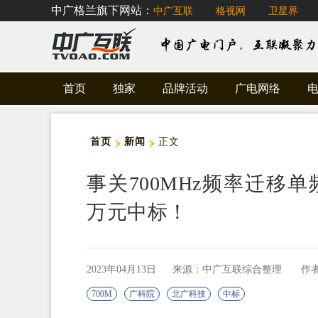
中广格兰旗下网站：
中广互联
格视网
卫星界
首页
独家
品牌活动
广电网络
首页
新闻
正文
事关700MHz频率迁移单
万元中标！
2023年04月13日
来源：中广互联综合整理
作
700M
广科院
北广科技
中标