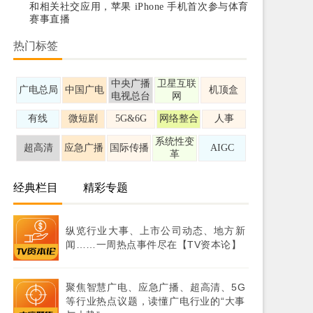
和相关社交应用，苹果 iPhone 手机首次参与体育
赛事直播
热门标签
中央广播
卫星互联
广电总局
中国广电
机顶盒
电视总台
网
有线
微短剧
5G&6G
网络整合
人事
系统性变
超高清
应急广播
国际传播
AIGC
革
经典栏目
精彩专题
纵览行业大事、上市公司动态、地方新
闻……一周热点事件尽在【TV资本论】
聚焦智慧广电、应急广播、超高清、5G
等行业热点议题，读懂广电行业的“大事