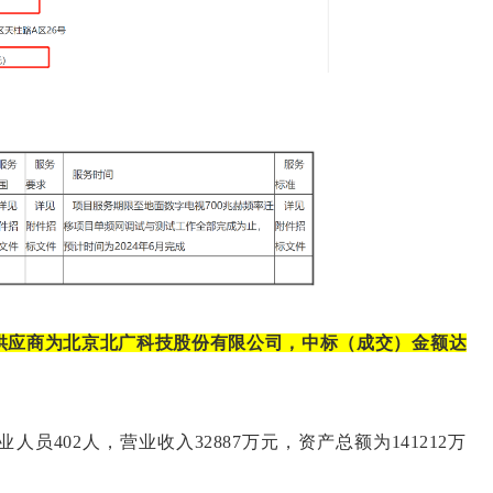
供应商为北京北广科技股份有限公司，中标（成交）金额达
02人，营业收入32887万元，资产总额为141212万