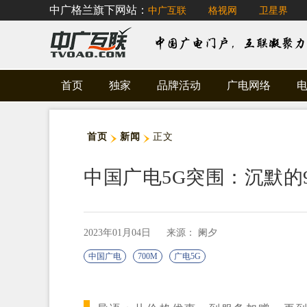
中广格兰旗下网站：
中广互联
格视网
卫星界
首页
独家
品牌活动
广电网络
首页
新闻
正文
中国广电5G突围：沉默的9
2023年01月04日
来源： 阑夕
中国广电
700M
广电5G