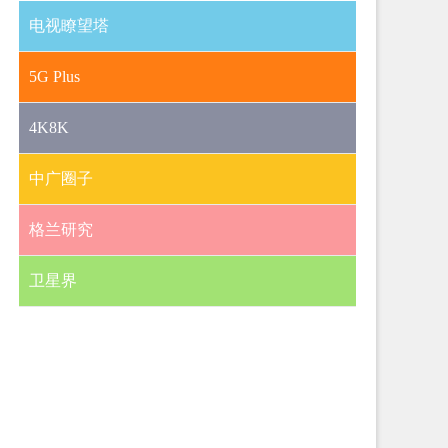
电视瞭望塔
5G Plus
4K8K
中广圈子
格兰研究
卫星界