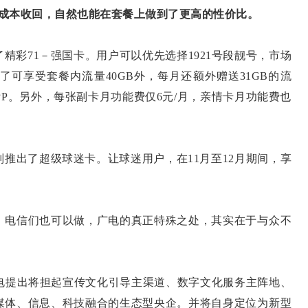
的成本收回，自然也能在套餐上做到了更高的性价比。
彩71－强国卡。用户可以优先选择1921号段靓号，市场
除了可享受套餐内流量40GB外，每月还额外赠送31GB的流
PP。另外，每张副卡月功能费仅6元/月，亲情卡月功能费也
出了超级球迷卡。让球迷用户，在11月至12月期间，享
电信们也可以做，广电的真正特殊之处，其实在于与众不
电提出将担起宣传文化引导主渠道、数字文化服务主阵地、
媒体、信息、科技融合的生态型央企。并将自身定位为新型