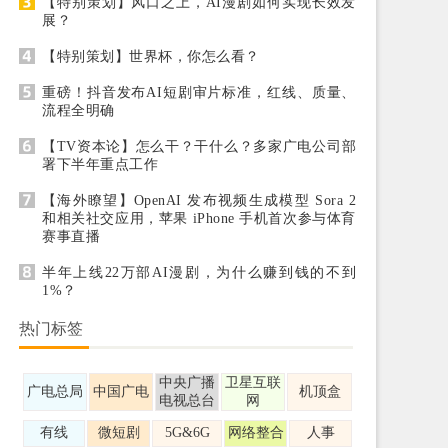
【特别策划】风口之上，AI漫剧如何实现长效发
展？
【特别策划】世界杯，你怎么看？
重磅！抖音发布AI短剧审片标准，红线、质量、
流程全明确
【TV资本论】怎么干？干什么？多家广电公司部
署下半年重点工作
【海外瞭望】OpenAI 发布视频生成模型 Sora 2
和相关社交应用，苹果 iPhone 手机首次参与体育
赛事直播
半年上线22万部AI漫剧，为什么赚到钱的不到
1%？
热门标签
中央广播
卫星互联
广电总局
中国广电
机顶盒
电视总台
网
有线
微短剧
5G&6G
网络整合
人事