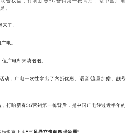
联合权益，打响新春5G营销第一枪背后，是中国广电
足。
起来了。
广电。
，但广电却来势汹汹。
动，广电一次性拿出了六折优惠、语音/流量加赠、靓号
打响新春5G营销第一枪背后，是中国广电经过近半年的
局也真正从
“三足鼎立走向四强争霸”
。