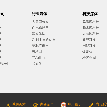
公司
行业媒体
科技媒体
人民网传媒
凤凰网科技
络
广电猎酷网
腾讯网科技
络
流媒体网
人民网科技
络
C114中国通信网
新浪科技
络
慧聪广电网
网易科技
络
云栖网
钛媒体
络
TVtalk.cn
极客公园
宁公司
乂媒体
诚聘英才
商务合作
中广圈子
意见反