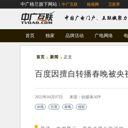
中广格兰旗下网站：
中广互联
格视网
卫星界
首页
独家
品牌活动
广电网络
首页
新闻
正文
百度因擅自转播春晚被央视
2022年04月07日
来源：钛媒体APP
央视
百度
春晚
侵权