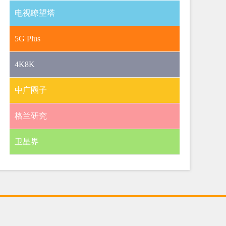
电视瞭望塔
5G Plus
4K8K
中广圈子
格兰研究
卫星界