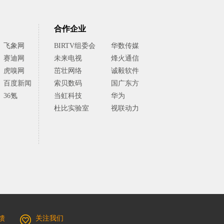
合作企业
飞象网
BIRTV组委会
华数传媒
赛迪网
未来电视
烽火通信
虎嗅网
茁壮网络
诚毅软件
百度新闻
索贝数码
国广东方
36氪
当虹科技
华为
杜比实验室
视联动力
馈
关注我们