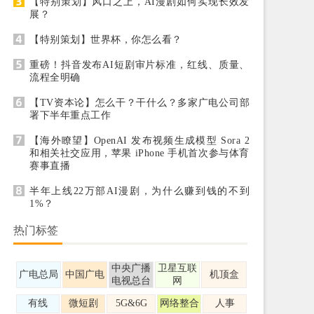
【特别策划】风口之上，AI漫剧如何实现长效发
展？
【特别策划】世界杯，你怎么看？
重磅！抖音发布AI短剧审片标准，红线、质量、
流程全明确
【TV资本论】怎么干？干什么？多家广电公司部
署下半年重点工作
【海外瞭望】OpenAI 发布视频生成模型 Sora 2
和相关社交应用，苹果 iPhone 手机首次参与体育
赛事直播
半年上线22万部AI漫剧，为什么赚到钱的不到
1%？
热门标签
中央广播
卫星互联
广电总局
中国广电
机顶盒
电视总台
网
有线
微短剧
5G&6G
网络整合
人事